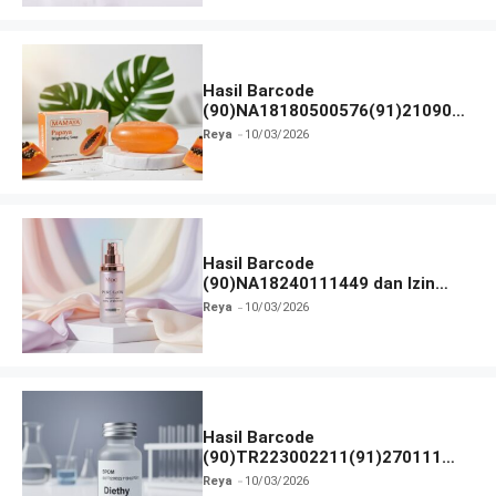
Hasil Barcode
(90)NA18180500576(91)210906
dan Izin BPOM
Reya
10/03/2026
Hasil Barcode
(90)NA18240111449 dan Izin
BPOM
Reya
10/03/2026
Hasil Barcode
(90)TR223002211(91)270111
dan Izin BPOM
Reya
10/03/2026