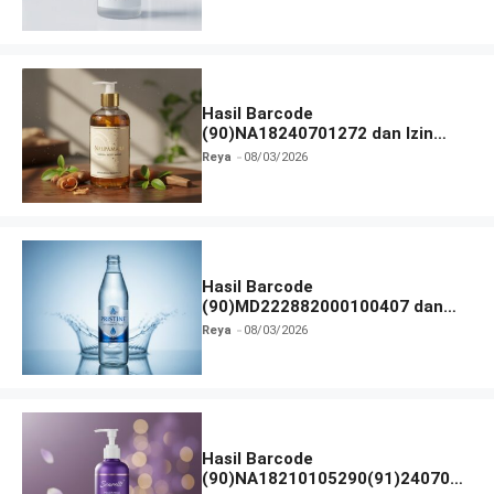
Hasil Barcode
(90)NA18240701272 dan Izin
BPOM
Reya
08/03/2026
Hasil Barcode
(90)MD222882000100407 dan
Izin BPOM
Reya
08/03/2026
Hasil Barcode
(90)NA18210105290(91)240703