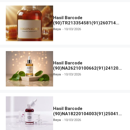
Hasil Barcode
(90)TR213354581(91)260714
dan Izin BPOM
Reya
10/03/2026
Hasil Barcode
(90)NA26210100662(91)241203
dan Izin BPOM
Reya
10/03/2026
Hasil Barcode
(90)NA18220104003(91)250418
dan Izin BPOM
Reya
10/03/2026