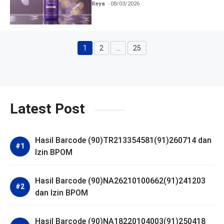
dan Izin BPOM
Reya
08/03/2026
1
2
…
25
Halaman
Halaman
Halaman
Latest Post
Hasil Barcode (90)TR213354581(91)260714 dan
Izin BPOM
Hasil Barcode (90)NA26210100662(91)241203
dan Izin BPOM
Hasil Barcode (90)NA18220104003(91)250418