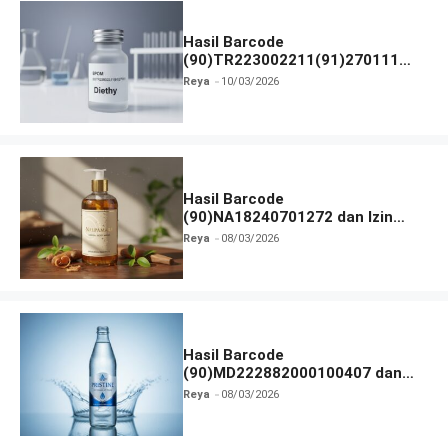
Hasil Barcode
(90)TR223002211(91)270111
dan Izin BPOM
Reya
10/03/2026
Hasil Barcode
(90)NA18240701272 dan Izin
BPOM
Reya
08/03/2026
Hasil Barcode
(90)MD222882000100407 dan
Izin BPOM
Reya
08/03/2026