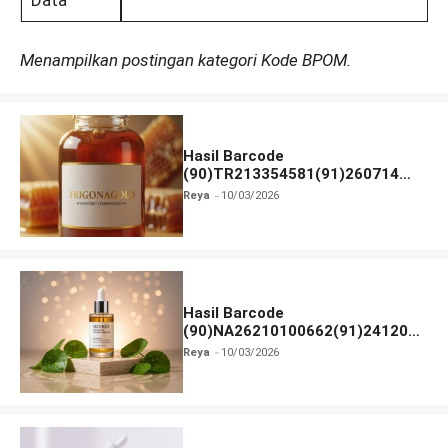
Data
Menampilkan postingan kategori Kode BPOM.
Hasil Barcode
(90)TR213354581(91)260714
dan Izin BPOM
Reya
10/03/2026
Hasil Barcode
(90)NA26210100662(91)241203
dan Izin BPOM
Reya
10/03/2026