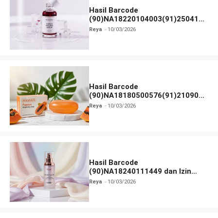
Hasil Barcode
(90)NA18220104003(91)250418
dan Izin BPOM
Reya
10/03/2026
Hasil Barcode
(90)NA18180500576(91)210906
dan Izin BPOM
Reya
10/03/2026
Hasil Barcode
(90)NA18240111449 dan Izin
BPOM
Reya
10/03/2026