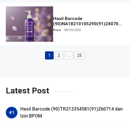
Hasil Barcode
(90)NA18210105290(91)240703
dan Izin BPOM
Reya
08/03/2026
1
2
…
25
Halaman
Halaman
Halaman
Latest Post
Hasil Barcode (90)TR213354581(91)260714 dan
Izin BPOM