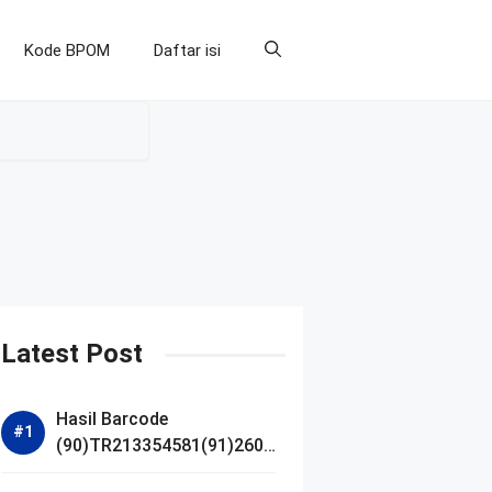
Kode BPOM
Daftar isi
Latest Post
Hasil Barcode
(90)TR213354581(91)2607
14 dan Izin BPOM