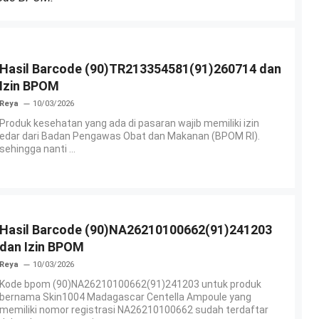
Hasil Barcode (90)TR213354581(91)260714 dan
Izin BPOM
Reya
10/03/2026
Produk kesehatan yang ada di pasaran wajib memiliki izin
edar dari Badan Pengawas Obat dan Makanan (BPOM RI).
sehingga nanti ...
Hasil Barcode (90)NA26210100662(91)241203
dan Izin BPOM
Reya
10/03/2026
Kode bpom (90)NA26210100662(91)241203 untuk produk
bernama Skin1004 Madagascar Centella Ampoule yang
memiliki nomor registrasi NA26210100662 sudah terdaftar