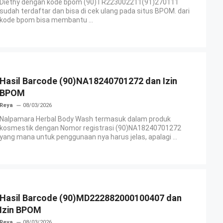
Diethy dengan kode bpom (90)TR223002211(91)270111
sudah terdaftar dan bisa di cek ulang pada situs BPOM. dari
kode bpom bisa membantu ...
Hasil Barcode (90)NA18240701272 dan Izin
BPOM
Reya
08/03/2026
Nalpamara Herbal Body Wash termasuk dalam produk
kosmestik dengan Nomor registrasi (90)NA18240701272
yang mana untuk penggunaan nya harus jelas, apalagi ...
Hasil Barcode (90)MD222882000100407 dan
Izin BPOM
Reya
08/03/2026