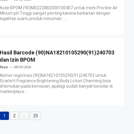
Kode BPOM (90)MD222882000100407 untuk merk Pristine Air
Minum pH Tinggi sangat penting karena berkaitan dengan
legalitas suatu produk minuman . ...
Hasil Barcode (90)NA18210105290(91)240703
dan Izin BPOM
Reya
08/03/2026
Nomor registrasi (90)NA18210105290(91)240703 untuk
Scarlett Fragrance Brightening Body Lotion Charming bisa
ditemukan pada kemasan, apalagi sudah banyak beredar di
marketplace ...
1
2
…
25
Halaman
Halaman
Halaman