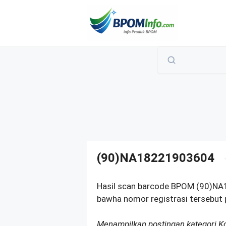
Langsung
ke
isi
(90)NA18221903604
Hasil scan barcode BPOM (90)NA
bawha nomor registrasi tersebut p
Menampilkan postingan kategori 