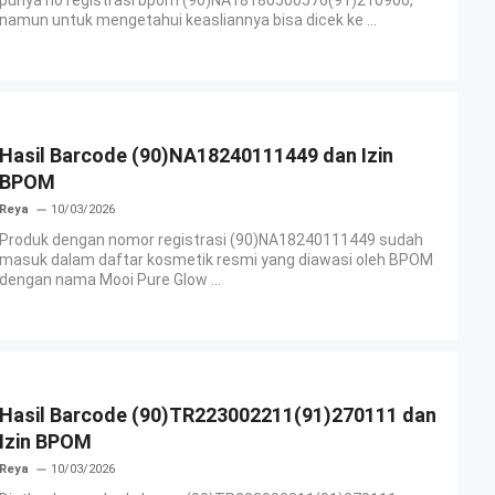
punya no registrasi bpom (90)NA18180500576(91)210906,
namun untuk mengetahui keasliannya bisa dicek ke ...
Hasil Barcode (90)NA18240111449 dan Izin
BPOM
Reya
10/03/2026
Produk dengan nomor registrasi (90)NA18240111449 sudah
masuk dalam daftar kosmetik resmi yang diawasi oleh BPOM
dengan nama Mooi Pure Glow ...
Hasil Barcode (90)TR223002211(91)270111 dan
Izin BPOM
Reya
10/03/2026