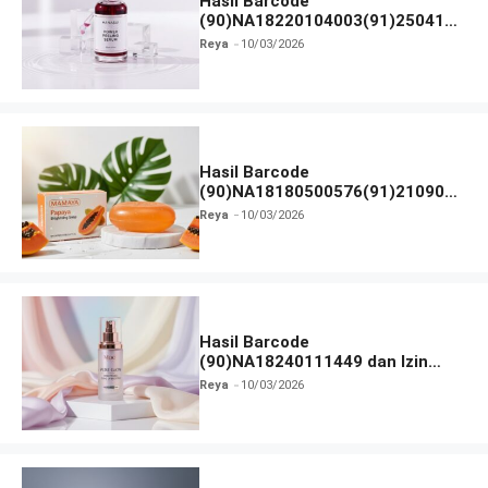
Hasil Barcode
(90)NA18220104003(91)250418
dan Izin BPOM
Reya
10/03/2026
Hasil Barcode
(90)NA18180500576(91)210906
dan Izin BPOM
Reya
10/03/2026
Hasil Barcode
(90)NA18240111449 dan Izin
BPOM
Reya
10/03/2026