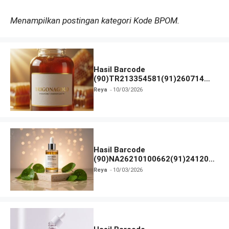
Menampilkan postingan kategori Kode BPOM.
Hasil Barcode
(90)TR213354581(91)260714
dan Izin BPOM
Reya
10/03/2026
Hasil Barcode
(90)NA26210100662(91)241203
dan Izin BPOM
Reya
10/03/2026