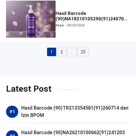
Hasil Barcode
(90)NA18210105290(91)240703
dan Izin BPOM
Reya
08/03/2026
1
2
…
25
Halaman
Halaman
Halaman
Latest Post
Hasil Barcode (90)TR213354581(91)260714 dan
Izin BPOM
Hasil Barcode (90)NA26210100662(91)241203