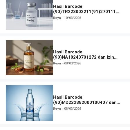
Hasil Barcode
(90)TR223002211(91)270111
dan Izin BPOM
Reya
10/03/2026
Hasil Barcode
(90)NA18240701272 dan Izin
BPOM
Reya
08/03/2026
Hasil Barcode
(90)MD222882000100407 dan
Izin BPOM
Reya
08/03/2026