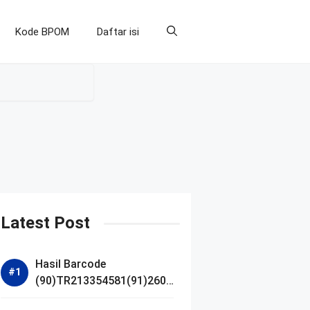
Kode BPOM
Daftar isi
Latest Post
Hasil Barcode
(90)TR213354581(91)2607
14 dan Izin BPOM