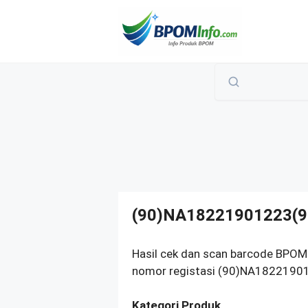
Langsung
ke
isi
(90)NA18221901223(9
Hasil cek dan scan barcode BPOM
nomor registasi (90)NA182219012
Kategori Produk