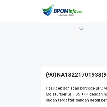
Langsung
ke
isi
(90)NA18221701938(9
Hasil cek dan scan barcode BPOM
Moisturiser SPF 35 +++ dengan 
sudah terdaftar dengan detail ber