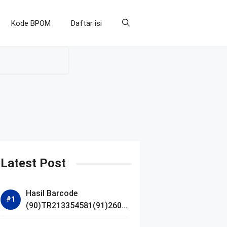
Kode BPOM
Daftar isi
Latest Post
Hasil Barcode
(90)TR213354581(91)2607
14 dan Izin BPOM