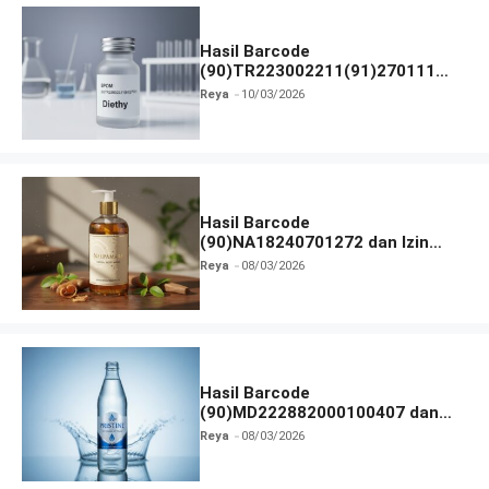
Hasil Barcode
(90)TR223002211(91)270111
dan Izin BPOM
Reya
10/03/2026
Hasil Barcode
(90)NA18240701272 dan Izin
BPOM
Reya
08/03/2026
Hasil Barcode
(90)MD222882000100407 dan
Izin BPOM
Reya
08/03/2026