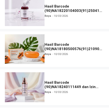
Hasil Barcode
(90)NA18220104003(91)250418
dan Izin BPOM
Reya
10/03/2026
Hasil Barcode
(90)NA18180500576(91)210906
dan Izin BPOM
Reya
10/03/2026
Hasil Barcode
(90)NA18240111449 dan Izin
BPOM
Reya
10/03/2026