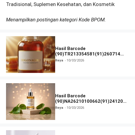
Tradisional, Suplemen Kesehatan, dan Kosmetik
Menampilkan postingan kategori Kode BPOM.
Hasil Barcode
(90)TR213354581(91)260714
dan Izin BPOM
Reya
10/03/2026
Hasil Barcode
(90)NA26210100662(91)241203
dan Izin BPOM
Reya
10/03/2026