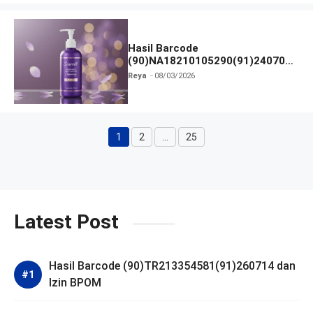
Hasil Barcode
(90)NA18210105290(91)240703
dan Izin BPOM
Reya
08/03/2026
1
2
…
25
Halaman
Halaman
Halaman
Latest Post
Hasil Barcode (90)TR213354581(91)260714 dan
Izin BPOM