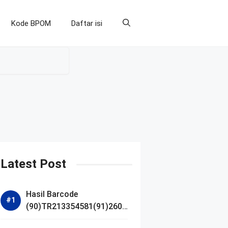
Kode BPOM
Daftar isi
Latest Post
Hasil Barcode
(90)TR213354581(91)2607
14 dan Izin BPOM