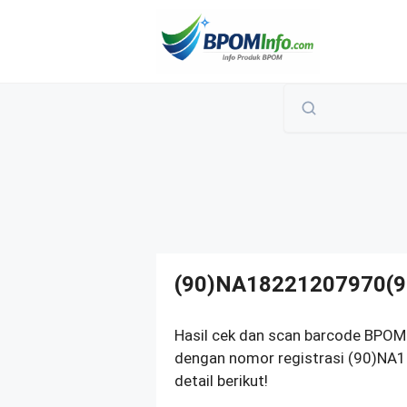
Langsung
ke
isi
(90)NA18221207970(9
Hasil cek dan scan barcode BPOM 
dengan nomor registrasi (90)NA
detail berikut!