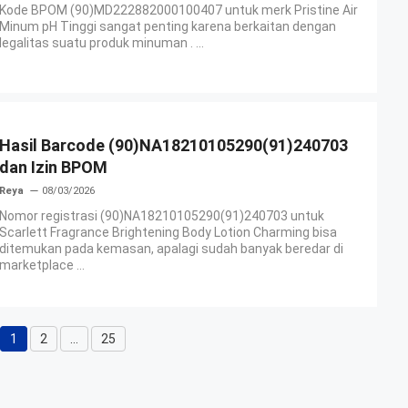
Kode BPOM (90)MD222882000100407 untuk merk Pristine Air
Minum pH Tinggi sangat penting karena berkaitan dengan
legalitas suatu produk minuman . ...
Hasil Barcode (90)NA18210105290(91)240703
dan Izin BPOM
Reya
08/03/2026
Nomor registrasi (90)NA18210105290(91)240703 untuk
Scarlett Fragrance Brightening Body Lotion Charming bisa
ditemukan pada kemasan, apalagi sudah banyak beredar di
marketplace ...
1
2
…
25
Halaman
Halaman
Halaman