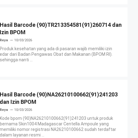
Hasil Barcode (90)TR213354581(91)260714 dan
Izin BPOM
Reya
10/03/2026
Produk kesehatan yang ada di pasaran wajib memiliki izin
edar dari Badan Pengawas Obat dan Makanan (BPOM RI).
sehingga nanti ...
Hasil Barcode (90)NA26210100662(91)241203
dan Izin BPOM
Reya
10/03/2026
Kode bpom (90)NA26210100662(91)241203 untuk produk
bernama Skin1004 Madagascar Centella Ampoule yang
memiliki nomor registrasi NA26210100662 sudah terdaftar
dalam layanan resmi ...