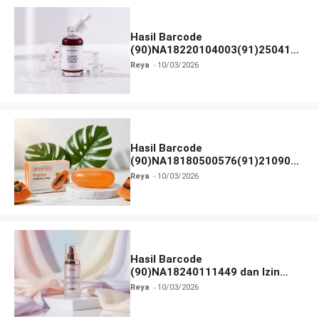
Hasil Barcode
(90)NA18220104003(91)250418
dan Izin BPOM
Reya
10/03/2026
Hasil Barcode
(90)NA18180500576(91)210906
dan Izin BPOM
Reya
10/03/2026
Hasil Barcode
(90)NA18240111449 dan Izin
BPOM
Reya
10/03/2026