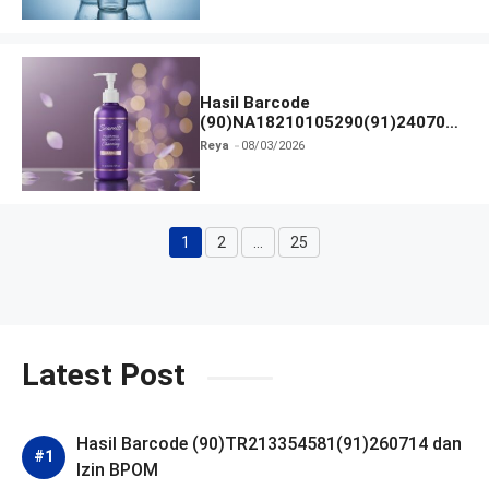
Hasil Barcode
(90)NA18210105290(91)240703
dan Izin BPOM
Reya
08/03/2026
1
2
…
25
Halaman
Halaman
Halaman
Latest Post
Hasil Barcode (90)TR213354581(91)260714 dan
Izin BPOM