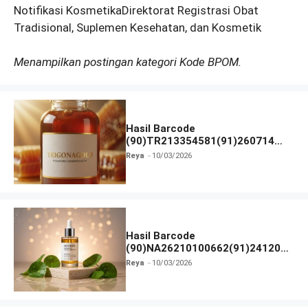
Notifikasi KosmetikaDirektorat Registrasi Obat
Tradisional, Suplemen Kesehatan, dan Kosmetik
Menampilkan postingan kategori Kode BPOM.
Hasil Barcode
(90)TR213354581(91)260714
dan Izin BPOM
Reya
10/03/2026
Hasil Barcode
(90)NA26210100662(91)241203
dan Izin BPOM
Reya
10/03/2026