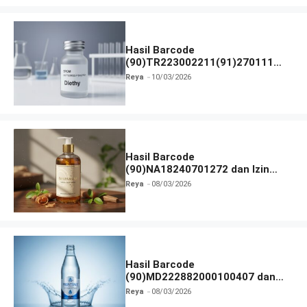
Hasil Barcode
(90)TR223002211(91)270111
dan Izin BPOM
Reya
10/03/2026
Hasil Barcode
(90)NA18240701272 dan Izin
BPOM
Reya
08/03/2026
Hasil Barcode
(90)MD222882000100407 dan
Izin BPOM
Reya
08/03/2026