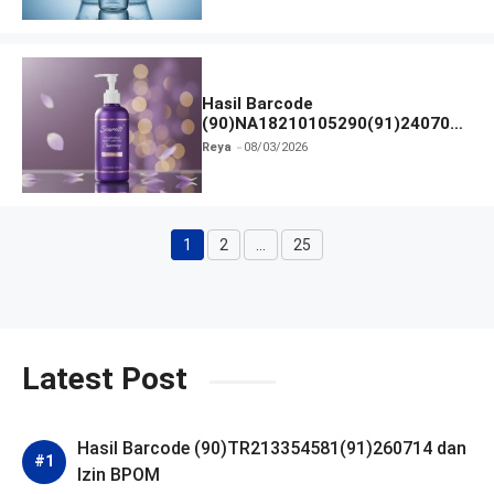
Hasil Barcode
(90)NA18210105290(91)240703
dan Izin BPOM
Reya
08/03/2026
1
2
…
25
Halaman
Halaman
Halaman
Latest Post
Hasil Barcode (90)TR213354581(91)260714 dan
Izin BPOM