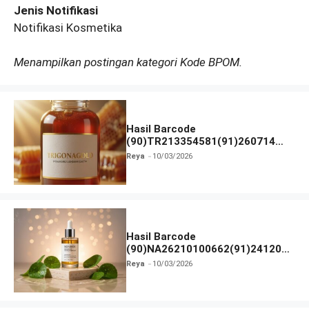
Jenis Notifikasi
Notifikasi Kosmetika
Menampilkan postingan kategori Kode BPOM.
Hasil Barcode
(90)TR213354581(91)260714
dan Izin BPOM
Reya
10/03/2026
Hasil Barcode
(90)NA26210100662(91)241203
dan Izin BPOM
Reya
10/03/2026