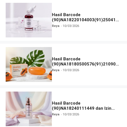
Hasil Barcode
(90)NA18220104003(91)250418
dan Izin BPOM
Reya
10/03/2026
Hasil Barcode
(90)NA18180500576(91)210906
dan Izin BPOM
Reya
10/03/2026
Hasil Barcode
(90)NA18240111449 dan Izin
BPOM
Reya
10/03/2026