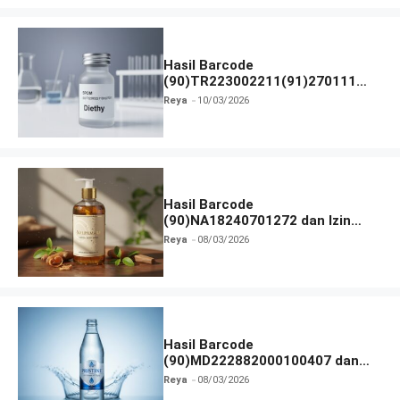
Hasil Barcode
(90)TR223002211(91)270111
dan Izin BPOM
Reya
10/03/2026
Hasil Barcode
(90)NA18240701272 dan Izin
BPOM
Reya
08/03/2026
Hasil Barcode
(90)MD222882000100407 dan
Izin BPOM
Reya
08/03/2026