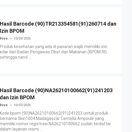
Hasil Barcode (90)TR213354581(91)260714 dan
Izin BPOM
Reya
10/03/2026
Produk kesehatan yang ada di pasaran wajib memiliki izin
edar dari Badan Pengawas Obat dan Makanan (BPOM RI).
sehingga nanti ...
Hasil Barcode (90)NA26210100662(91)241203
dan Izin BPOM
Reya
10/03/2026
Kode bpom (90)NA26210100662(91)241203 untuk produk
bernama Skin1004 Madagascar Centella Ampoule yang
memiliki nomor registrasi NA26210100662 sudah terdaftar
dalam layanan resmi ...