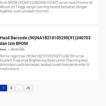
Kode BPOM (90)MD222882000100407 untuk merk Pristine Air
Minum pH Tinggi sangat penting karena berkaitan dengan
legalitas suatu produk minuman . ...
Hasil Barcode (90)NA18210105290(91)240703
dan Izin BPOM
Reya
08/03/2026
Nomor registrasi (90)NA18210105290(91)240703 untuk
Scarlett Fragrance Brightening Body Lotion Charming bisa
ditemukan pada kemasan, apalagi sudah banyak beredar di
marketplace ...
1
2
…
25
Halaman
Halaman
Halaman