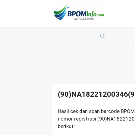
Langsung
ke
isi
(90)NA18221200346(9
Hasil cek dan scan barcode BPOM 
nomor registrasi (90)NA1822120
berikut!