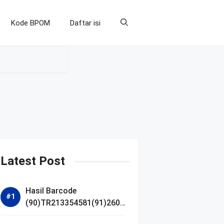
Kode BPOM
Daftar isi
Latest Post
Hasil Barcode
(90)TR213354581(91)2607
14 dan Izin BPOM