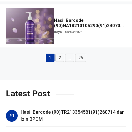
Hasil Barcode
(90)NA18210105290(91)240703
dan Izin BPOM
Reya
08/03/2026
1
2
…
25
Halaman
Halaman
Halaman
Latest Post
Hasil Barcode (90)TR213354581(91)260714 dan
Izin BPOM