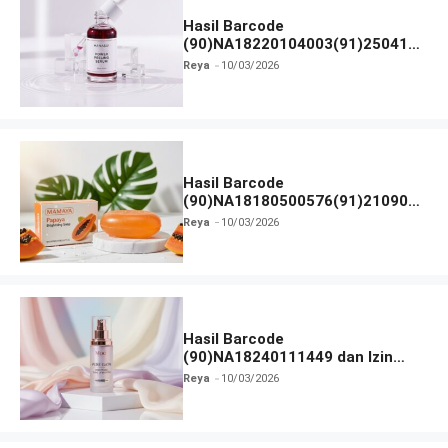
Hasil Barcode
(90)NA18220104003(91)250418
dan Izin BPOM
Reya
10/03/2026
Hasil Barcode
(90)NA18180500576(91)210906
dan Izin BPOM
Reya
10/03/2026
Hasil Barcode
(90)NA18240111449 dan Izin
BPOM
Reya
10/03/2026