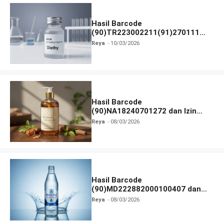
Hasil Barcode
(90)TR223002211(91)270111
dan Izin BPOM
Reya
10/03/2026
Hasil Barcode
(90)NA18240701272 dan Izin
BPOM
Reya
08/03/2026
Hasil Barcode
(90)MD222882000100407 dan
Izin BPOM
Reya
08/03/2026