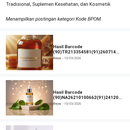
Tradisional, Suplemen Kesehatan, dan Kosmetik
Menampilkan postingan kategori Kode BPOM.
Hasil Barcode
(90)TR213354581(91)260714
dan Izin BPOM
Reya
10/03/2026
Hasil Barcode
(90)NA26210100662(91)241203
dan Izin BPOM
Reya
10/03/2026