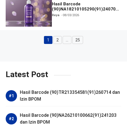
Hasil Barcode
(90)NA18210105290(91)240703
dan Izin BPOM
Reya
08/03/2026
1
2
…
25
Halaman
Halaman
Halaman
Latest Post
Hasil Barcode (90)TR213354581(91)260714 dan
Izin BPOM
Hasil Barcode (90)NA26210100662(91)241203
dan Izin BPOM