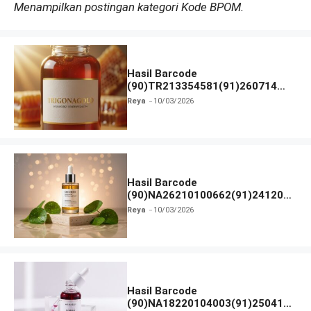
Menampilkan postingan kategori Kode BPOM.
Hasil Barcode
(90)TR213354581(91)260714
dan Izin BPOM
Reya
10/03/2026
Hasil Barcode
(90)NA26210100662(91)241203
dan Izin BPOM
Reya
10/03/2026
Hasil Barcode
(90)NA18220104003(91)250418