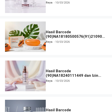
dan Izin BPOM
Reya
10/03/2026
Hasil Barcode
(90)NA18180500576(91)210906
dan Izin BPOM
Reya
10/03/2026
Hasil Barcode
(90)NA18240111449 dan Izin
BPOM
Reya
10/03/2026
Hasil Barcode