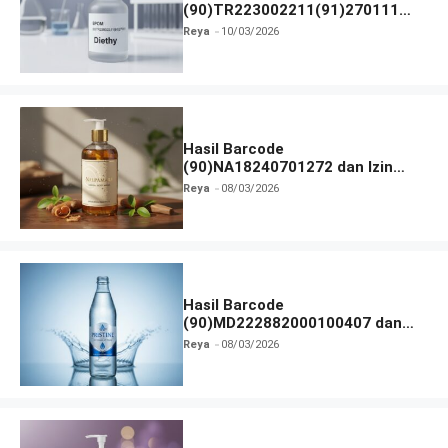
(90)TR223002211(91)270111
dan Izin BPOM
Reya
10/03/2026
Hasil Barcode
(90)NA18240701272 dan Izin
BPOM
Reya
08/03/2026
Hasil Barcode
(90)MD222882000100407 dan
Izin BPOM
Reya
08/03/2026