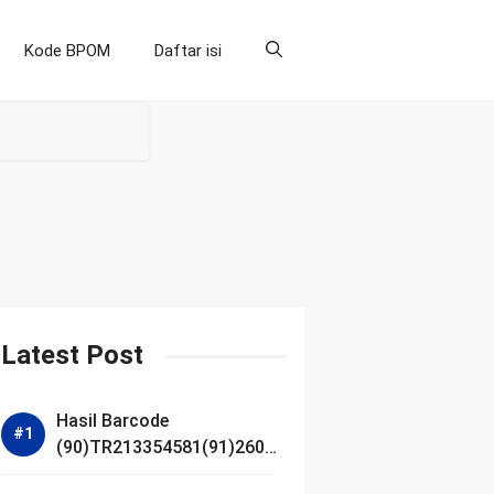
Kode BPOM
Daftar isi
Latest Post
Hasil Barcode
(90)TR213354581(91)2607
14 dan Izin BPOM