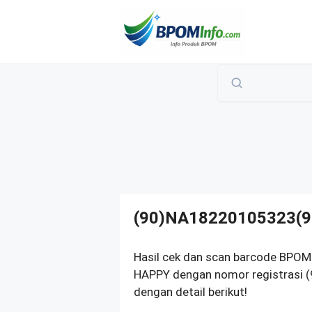
Langsung
ke
isi
(90)NA18220105323(9
Hasil cek dan scan barcode BP
HAPPY dengan nomor registrasi
dengan detail berikut!