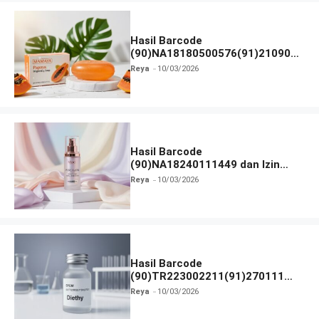
Hasil Barcode
(90)NA18180500576(91)210906
dan Izin BPOM
Reya
10/03/2026
Hasil Barcode
(90)NA18240111449 dan Izin
BPOM
Reya
10/03/2026
Hasil Barcode
(90)TR223002211(91)270111
dan Izin BPOM
Reya
10/03/2026