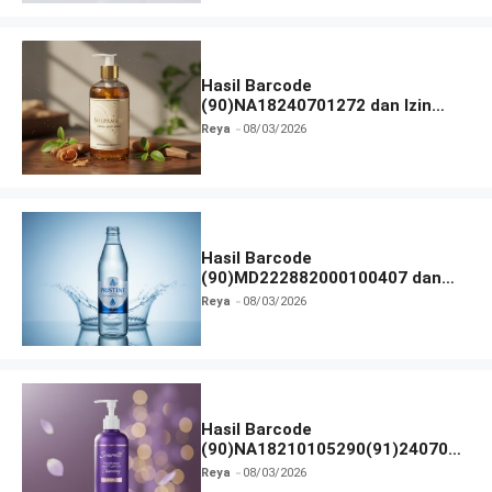
Hasil Barcode
(90)NA18240701272 dan Izin
BPOM
Reya
08/03/2026
Hasil Barcode
(90)MD222882000100407 dan
Izin BPOM
Reya
08/03/2026
Hasil Barcode
(90)NA18210105290(91)240703
dan Izin BPOM
Reya
08/03/2026