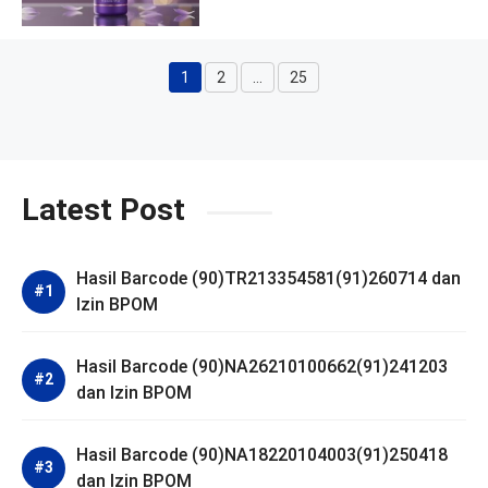
1
2
…
25
Halaman
Halaman
Halaman
Latest Post
Hasil Barcode (90)TR213354581(91)260714 dan
Izin BPOM
Hasil Barcode (90)NA26210100662(91)241203
dan Izin BPOM
Hasil Barcode (90)NA18220104003(91)250418
dan Izin BPOM