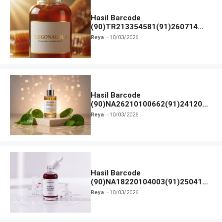
Hasil Barcode
(90)TR213354581(91)260714
dan Izin BPOM
Reya
10/03/2026
Hasil Barcode
(90)NA26210100662(91)241203
dan Izin BPOM
Reya
10/03/2026
Hasil Barcode
(90)NA18220104003(91)250418
dan Izin BPOM
Reya
10/03/2026