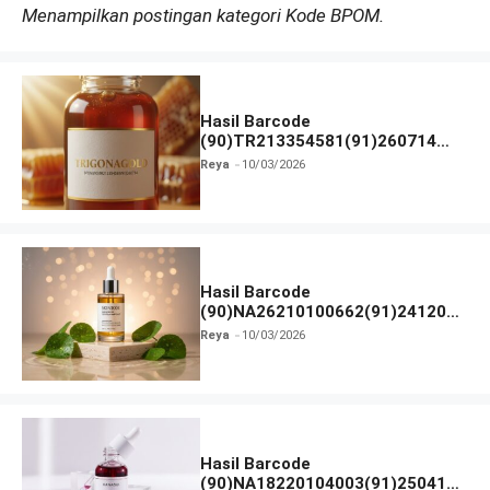
Menampilkan postingan kategori Kode BPOM.
Hasil Barcode
(90)TR213354581(91)260714
dan Izin BPOM
Reya
10/03/2026
Hasil Barcode
(90)NA26210100662(91)241203
dan Izin BPOM
Reya
10/03/2026
Hasil Barcode
(90)NA18220104003(91)250418