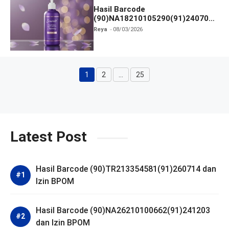
Hasil Barcode
(90)NA18210105290(91)240703
dan Izin BPOM
Reya
08/03/2026
1
2
…
25
Halaman
Halaman
Halaman
Latest Post
Hasil Barcode (90)TR213354581(91)260714 dan
Izin BPOM
Hasil Barcode (90)NA26210100662(91)241203
dan Izin BPOM