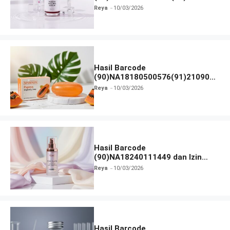
dan Izin BPOM
Reya
10/03/2026
Hasil Barcode
(90)NA18180500576(91)210906
dan Izin BPOM
Reya
10/03/2026
Hasil Barcode
(90)NA18240111449 dan Izin
BPOM
Reya
10/03/2026
Hasil Barcode