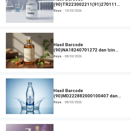
(90)TR223002211(91)270111
dan Izin BPOM
Reya
10/03/2026
Hasil Barcode
(90)NA18240701272 dan Izin
BPOM
Reya
08/03/2026
Hasil Barcode
(90)MD222882000100407 dan
Izin BPOM
Reya
08/03/2026