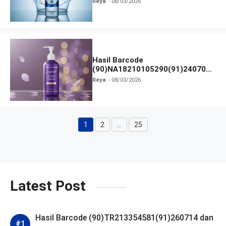
Reya
08/03/2026
Hasil Barcode
(90)NA18210105290(91)240703
dan Izin BPOM
Reya
08/03/2026
1
2
…
25
Halaman
Halaman
Halaman
Latest Post
Hasil Barcode (90)TR213354581(91)260714 dan