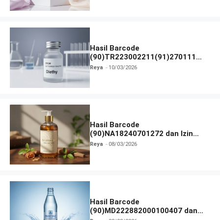
Hasil Barcode
(90)TR223002211(91)270111
dan Izin BPOM
Reya
10/03/2026
Hasil Barcode
(90)NA18240701272 dan Izin
BPOM
Reya
08/03/2026
Hasil Barcode
(90)MD222882000100407 dan
Izin BPOM