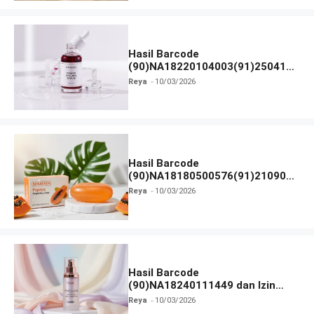
Hasil Barcode
(90)NA18220104003(91)250418
dan Izin BPOM
Reya
10/03/2026
Hasil Barcode
(90)NA18180500576(91)210906
dan Izin BPOM
Reya
10/03/2026
Hasil Barcode
(90)NA18240111449 dan Izin
BPOM
Reya
10/03/2026