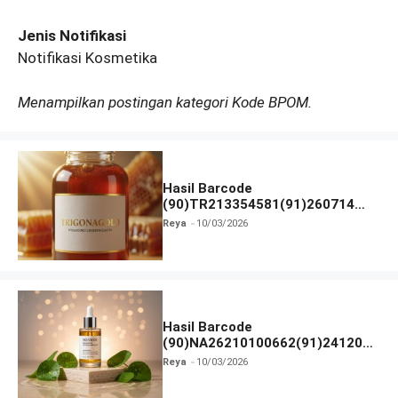
Jenis Notifikasi
Notifikasi Kosmetika
Menampilkan postingan kategori Kode BPOM.
Hasil Barcode
(90)TR213354581(91)260714
dan Izin BPOM
Reya
10/03/2026
Hasil Barcode
(90)NA26210100662(91)241203
dan Izin BPOM
Reya
10/03/2026