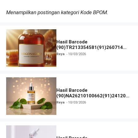
Menampilkan postingan kategori Kode BPOM.
Hasil Barcode
(90)TR213354581(91)260714
dan Izin BPOM
Reya
10/03/2026
Hasil Barcode
(90)NA26210100662(91)241203
dan Izin BPOM
Reya
10/03/2026