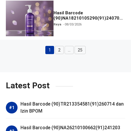
Hasil Barcode
(90)NA18210105290(91)240703
dan Izin BPOM
Reya
08/03/2026
1
2
…
25
Halaman
Halaman
Halaman
Latest Post
Hasil Barcode (90)TR213354581(91)260714 dan
Izin BPOM
Hasil Barcode (90)NA26210100662(91)241203