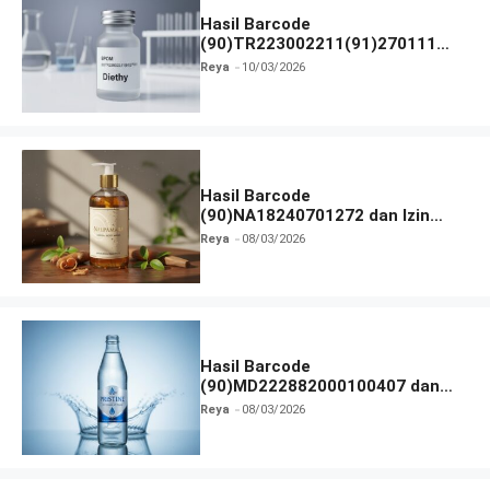
Hasil Barcode
(90)TR223002211(91)270111
dan Izin BPOM
Reya
10/03/2026
Hasil Barcode
(90)NA18240701272 dan Izin
BPOM
Reya
08/03/2026
Hasil Barcode
(90)MD222882000100407 dan
Izin BPOM
Reya
08/03/2026