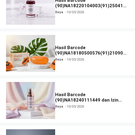
Hasil Barcode
(90)NA18220104003(91)250418
dan Izin BPOM
Reya
10/03/2026
Hasil Barcode
(90)NA18180500576(91)210906
dan Izin BPOM
Reya
10/03/2026
Hasil Barcode
(90)NA18240111449 dan Izin
BPOM
Reya
10/03/2026