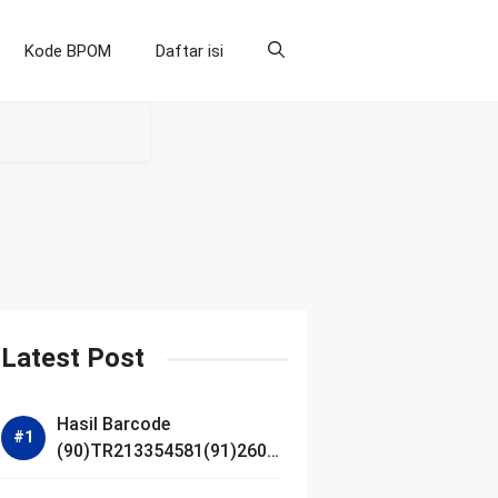
Kode BPOM
Daftar isi
Latest Post
Hasil Barcode
(90)TR213354581(91)2607
14 dan Izin BPOM