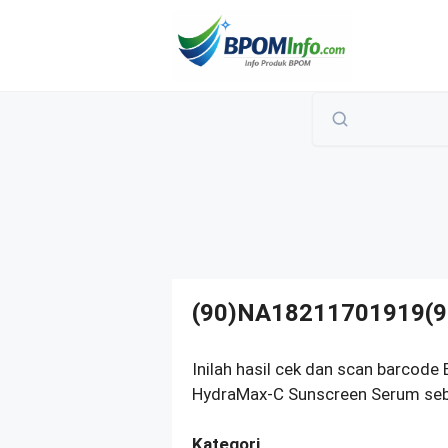
Langsung
ke
isi
(90)NA18211701919(9
Inilah hasil cek dan scan barc
HydraMax-C Sunscreen Serum seba
Kategori