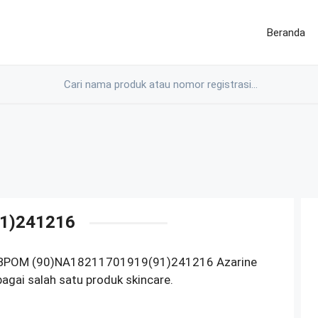
Beranda
1)241216
ode BPOM (90)NA18211701919(91)241216 Azarine
gai salah satu produk skincare.