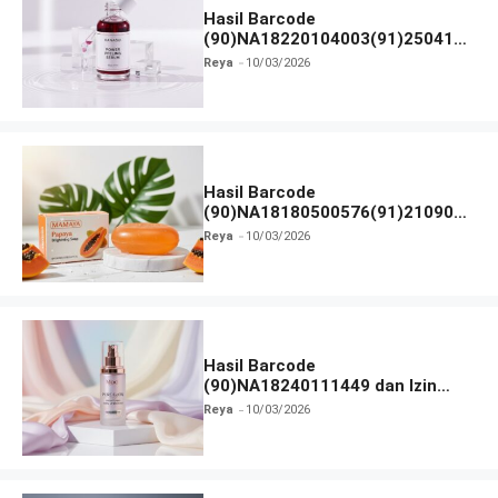
Hasil Barcode
(90)NA18220104003(91)250418
dan Izin BPOM
Reya
10/03/2026
Hasil Barcode
(90)NA18180500576(91)210906
dan Izin BPOM
Reya
10/03/2026
Hasil Barcode
(90)NA18240111449 dan Izin
BPOM
Reya
10/03/2026