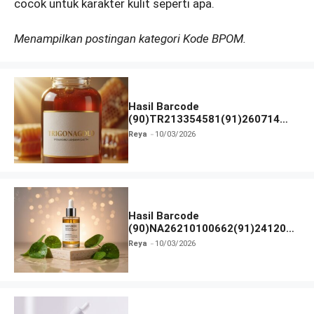
cocok untuk karakter kulit seperti apa.
Menampilkan postingan kategori Kode BPOM.
Hasil Barcode
(90)TR213354581(91)260714
dan Izin BPOM
Reya
10/03/2026
Hasil Barcode
(90)NA26210100662(91)241203
dan Izin BPOM
Reya
10/03/2026