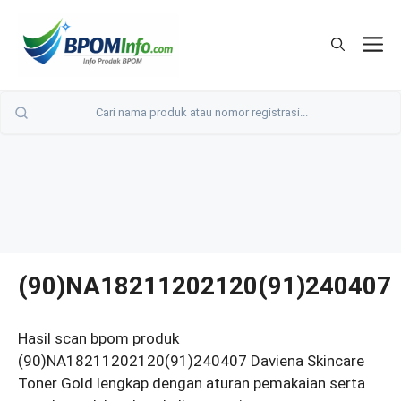
Langsung
ke
M
isi
(90)NA18211202120(91)240407
Hasil scan bpom produk
(90)NA18211202120(91)240407 Daviena Skincare
Toner Gold lengkap dengan aturan pemakaian serta