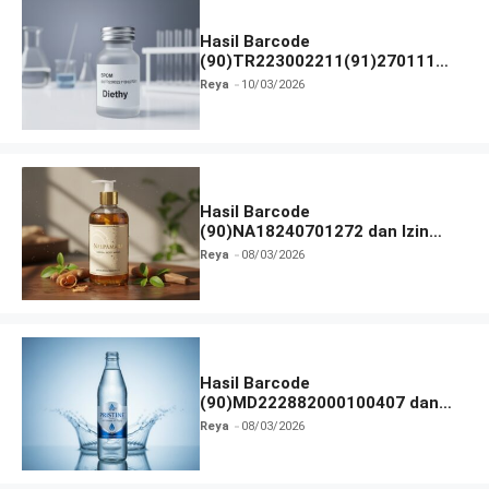
Hasil Barcode
(90)TR223002211(91)270111
dan Izin BPOM
Reya
10/03/2026
Hasil Barcode
(90)NA18240701272 dan Izin
BPOM
Reya
08/03/2026
Hasil Barcode
(90)MD222882000100407 dan
Izin BPOM
Reya
08/03/2026