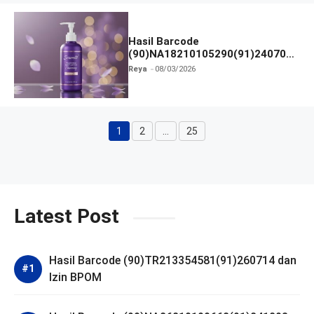
Hasil Barcode
(90)NA18210105290(91)240703
dan Izin BPOM
Reya
08/03/2026
1
2
…
25
Halaman
Halaman
Halaman
Latest Post
Hasil Barcode (90)TR213354581(91)260714 dan
Izin BPOM