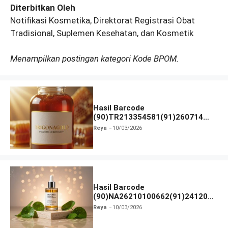
Diterbitkan Oleh
Notifikasi Kosmetika, Direktorat Registrasi Obat
Tradisional, Suplemen Kesehatan, dan Kosmetik
Menampilkan postingan kategori Kode BPOM.
Hasil Barcode
(90)TR213354581(91)260714
dan Izin BPOM
Reya
10/03/2026
Hasil Barcode
(90)NA26210100662(91)241203
dan Izin BPOM
Reya
10/03/2026