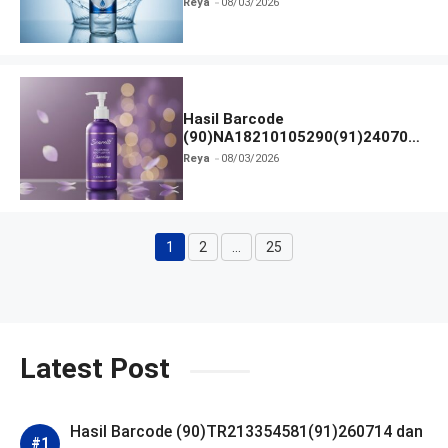
Reya
08/03/2026
Hasil Barcode
(90)NA18210105290(91)240703
dan Izin BPOM
Reya
08/03/2026
1
2
…
25
Halaman
Halaman
Halaman
Latest Post
Hasil Barcode (90)TR213354581(91)260714 dan