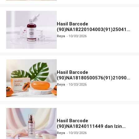
Hasil Barcode
(90)NA18220104003(91)250418
dan Izin BPOM
Reya
10/03/2026
Hasil Barcode
(90)NA18180500576(91)210906
dan Izin BPOM
Reya
10/03/2026
Hasil Barcode
(90)NA18240111449 dan Izin
BPOM
Reya
10/03/2026