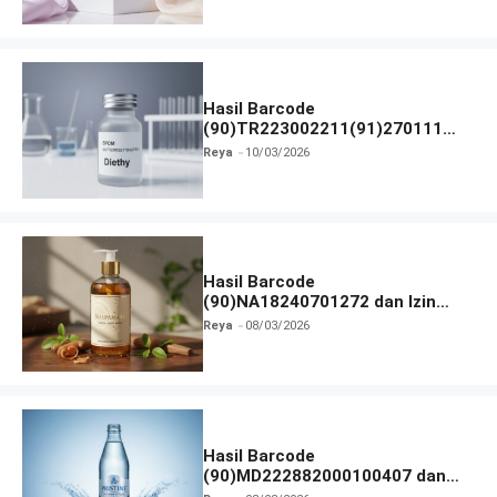
Hasil Barcode
(90)TR223002211(91)270111
dan Izin BPOM
Reya
10/03/2026
Hasil Barcode
(90)NA18240701272 dan Izin
BPOM
Reya
08/03/2026
Hasil Barcode
(90)MD222882000100407 dan
Izin BPOM