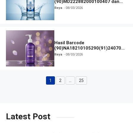
(90)MD222882000100407 dan
Izin BPOM
Reya
08/03/2026
Hasil Barcode
(90)NA18210105290(91)240703
dan Izin BPOM
Reya
08/03/2026
1
2
…
25
Halaman
Halaman
Halaman
Latest Post