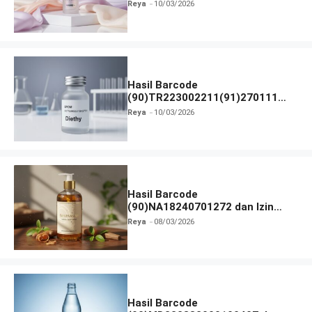
BPOM
Reya
10/03/2026
Hasil Barcode
(90)TR223002211(91)270111
dan Izin BPOM
Reya
10/03/2026
Hasil Barcode
(90)NA18240701272 dan Izin
BPOM
Reya
08/03/2026
Hasil Barcode