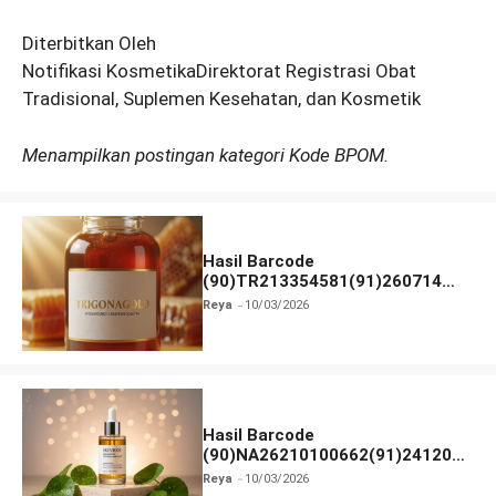
Diterbitkan Oleh
Notifikasi KosmetikaDirektorat Registrasi Obat
Tradisional, Suplemen Kesehatan, dan Kosmetik
Menampilkan postingan kategori Kode BPOM.
Hasil Barcode
(90)TR213354581(91)260714
dan Izin BPOM
Reya
10/03/2026
Hasil Barcode
(90)NA26210100662(91)241203
dan Izin BPOM
Reya
10/03/2026