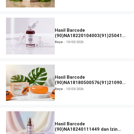
Hasil Barcode
(90)NA18220104003(91)250418
dan Izin BPOM
Reya
10/03/2026
Hasil Barcode
(90)NA18180500576(91)210906
dan Izin BPOM
Reya
10/03/2026
Hasil Barcode
(90)NA18240111449 dan Izin