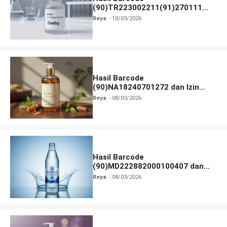
(90)TR223002211(91)270111
dan Izin BPOM
Reya
10/03/2026
Hasil Barcode
(90)NA18240701272 dan Izin
BPOM
Reya
08/03/2026
Hasil Barcode
(90)MD222882000100407 dan
Izin BPOM
Reya
08/03/2026