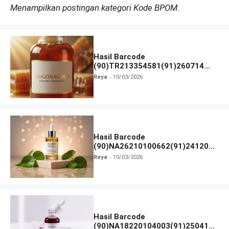
Menampilkan postingan kategori Kode BPOM.
Hasil Barcode
(90)TR213354581(91)260714
dan Izin BPOM
Reya
10/03/2026
Hasil Barcode
(90)NA26210100662(91)241203
dan Izin BPOM
Reya
10/03/2026
Hasil Barcode
(90)NA18220104003(91)250418