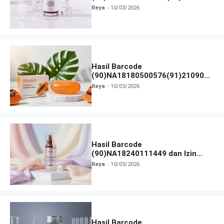
dan Izin BPOM
Reya
10/03/2026
Hasil Barcode
(90)NA18180500576(91)210906
dan Izin BPOM
Reya
10/03/2026
Hasil Barcode
(90)NA18240111449 dan Izin
BPOM
Reya
10/03/2026
Hasil Barcode