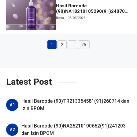
Hasil Barcode
(90)NA18210105290(91)240703
dan Izin BPOM
Reya
08/03/2026
1
2
…
25
Halaman
Halaman
Halaman
Latest Post
Hasil Barcode (90)TR213354581(91)260714 dan
Izin BPOM
Hasil Barcode (90)NA26210100662(91)241203
dan Izin BPOM