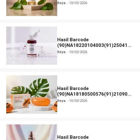
dan Izin BPOM
Reya
10/03/2026
Hasil Barcode
(90)NA18220104003(91)250418
dan Izin BPOM
Reya
10/03/2026
Hasil Barcode
(90)NA18180500576(91)210906
dan Izin BPOM
Reya
10/03/2026
Hasil Barcode