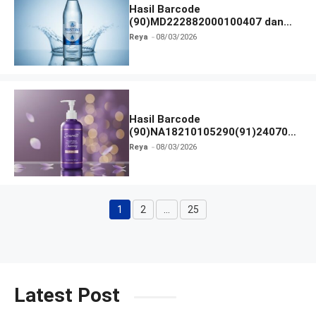
Hasil Barcode
(90)MD222882000100407 dan
Izin BPOM
Reya
08/03/2026
Hasil Barcode
(90)NA18210105290(91)240703
dan Izin BPOM
Reya
08/03/2026
1
2
…
25
Halaman
Halaman
Halaman
Latest Post