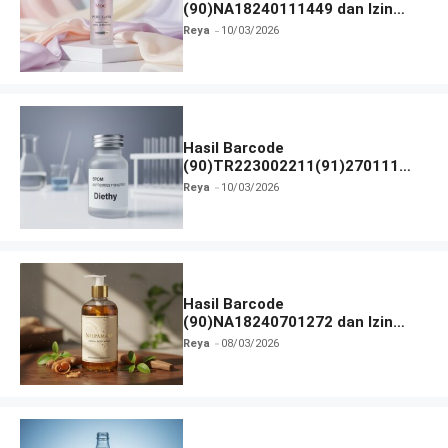
(90)NA18240111449 dan Izin
BPOM
Reya
10/03/2026
Hasil Barcode
(90)TR223002211(91)270111
dan Izin BPOM
Reya
10/03/2026
Hasil Barcode
(90)NA18240701272 dan Izin
BPOM
Reya
08/03/2026