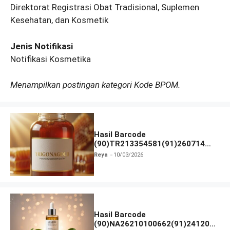
Direktorat Registrasi Obat Tradisional, Suplemen
Kesehatan, dan Kosmetik
Jenis Notifikasi
Notifikasi Kosmetika
Menampilkan postingan kategori Kode BPOM.
Hasil Barcode
(90)TR213354581(91)260714
dan Izin BPOM
Reya
10/03/2026
Hasil Barcode
(90)NA26210100662(91)241203