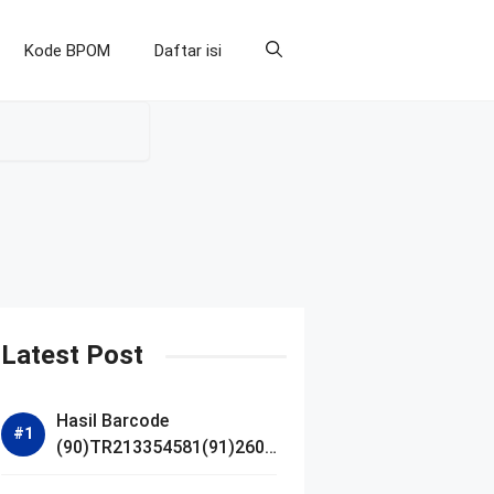
Kode BPOM
Daftar isi
Latest Post
Hasil Barcode
(90)TR213354581(91)2607
14 dan Izin BPOM