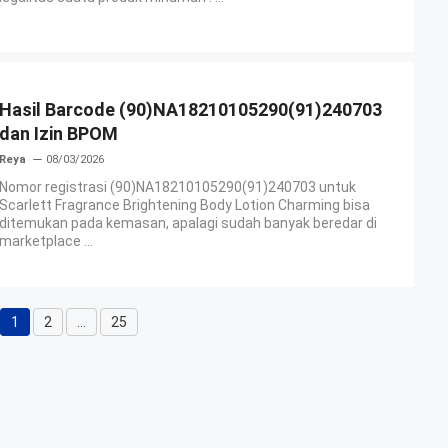
Hasil Barcode (90)NA18210105290(91)240703
dan Izin BPOM
Reya
08/03/2026
Nomor registrasi (90)NA18210105290(91)240703 untuk
Scarlett Fragrance Brightening Body Lotion Charming bisa
ditemukan pada kemasan, apalagi sudah banyak beredar di
marketplace ...
1
2
…
25
Halaman
Halaman
Halaman