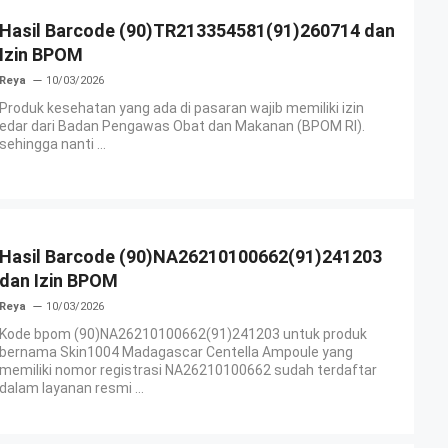
Hasil Barcode (90)TR213354581(91)260714 dan
Izin BPOM
Reya
10/03/2026
Produk kesehatan yang ada di pasaran wajib memiliki izin
edar dari Badan Pengawas Obat dan Makanan (BPOM RI).
sehingga nanti ...
Hasil Barcode (90)NA26210100662(91)241203
dan Izin BPOM
Reya
10/03/2026
Kode bpom (90)NA26210100662(91)241203 untuk produk
bernama Skin1004 Madagascar Centella Ampoule yang
memiliki nomor registrasi NA26210100662 sudah terdaftar
dalam layanan resmi ...