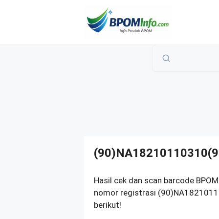
Langsung
ke
isi
(90)NA18210110310(9
Hasil cek dan scan barcode BPO
nomor registrasi (90)NA1821011
berikut!