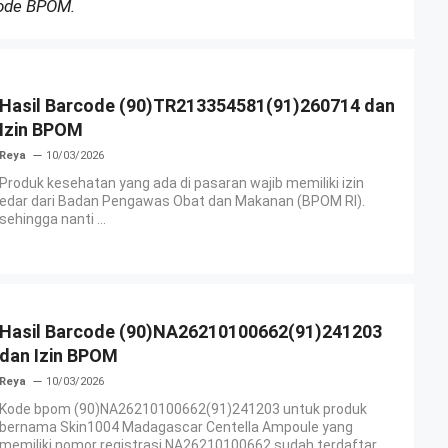
Kode BPOM.
Hasil Barcode (90)TR213354581(91)260714 dan
Izin BPOM
Reya
10/03/2026
Produk kesehatan yang ada di pasaran wajib memiliki izin
edar dari Badan Pengawas Obat dan Makanan (BPOM RI).
sehingga nanti ...
Hasil Barcode (90)NA26210100662(91)241203
dan Izin BPOM
Reya
10/03/2026
Kode bpom (90)NA26210100662(91)241203 untuk produk
bernama Skin1004 Madagascar Centella Ampoule yang
memiliki nomor registrasi NA26210100662 sudah terdaftar