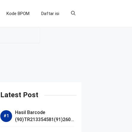
Kode BPOM
Daftar isi
Latest Post
Hasil Barcode
(90)TR213354581(91)2607
14 dan Izin BPOM