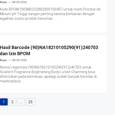
Reya
08/03/2026
Kode BPOM (90)MD222882000100407 untuk merk Pristine Air
Minum pH Tinggi sangat penting karena berkaitan dengan
legalitas suatu produk minuman . ...
Hasil Barcode (90)NA18210105290(91)240703
dan Izin BPOM
Reya
08/03/2026
Nomor registrasi (90)NA18210105290(91)240703 untuk
Scarlett Fragrance Brightening Body Lotion Charming bisa
ditemukan pada kemasan, apalagi sudah banyak beredar di
marketplace ...
1
2
…
25
Halaman
Halaman
Halaman