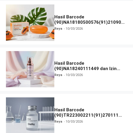
Hasil Barcode
(90)NA18180500576(91)210906
dan Izin BPOM
Reya
10/03/2026
Hasil Barcode
(90)NA18240111449 dan Izin
BPOM
Reya
10/03/2026
Hasil Barcode
(90)TR223002211(91)270111
dan Izin BPOM
Reya
10/03/2026