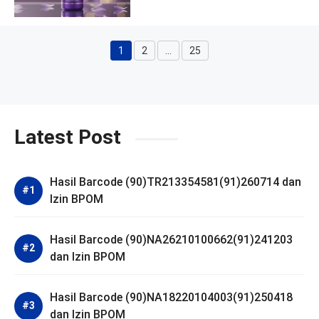
1
2
…
25
Halaman
Halaman
Halaman
Latest Post
Hasil Barcode (90)TR213354581(91)260714 dan
Izin BPOM
Hasil Barcode (90)NA26210100662(91)241203
dan Izin BPOM
Hasil Barcode (90)NA18220104003(91)250418
dan Izin BPOM