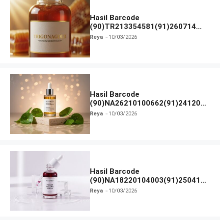
Hasil Barcode
(90)TR213354581(91)260714
dan Izin BPOM
Reya
10/03/2026
Hasil Barcode
(90)NA26210100662(91)241203
dan Izin BPOM
Reya
10/03/2026
Hasil Barcode
(90)NA18220104003(91)250418
dan Izin BPOM
Reya
10/03/2026