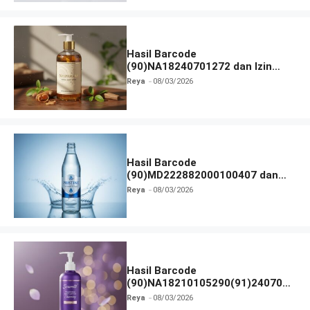
Hasil Barcode
(90)NA18240701272 dan Izin
BPOM
Reya
08/03/2026
Hasil Barcode
(90)MD222882000100407 dan
Izin BPOM
Reya
08/03/2026
Hasil Barcode
(90)NA18210105290(91)240703
dan Izin BPOM
Reya
08/03/2026