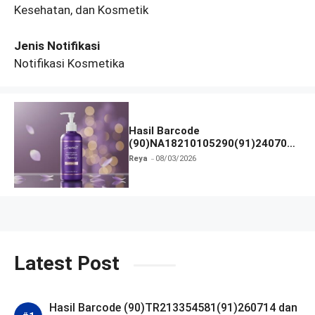
Kesehatan, dan Kosmetik
Jenis Notifikasi
Notifikasi Kosmetika
Hasil Barcode
(90)NA18210105290(91)240703
dan Izin BPOM
Reya
08/03/2026
Latest Post
Hasil Barcode (90)TR213354581(91)260714 dan