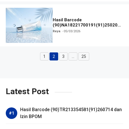
Hasil Barcode
(90)NA18221700191(91)250209
dan Izin BPOM
Reya
05/03/2026
1
2
3
…
25
Halaman
Halaman
Halaman
Halaman
Latest Post
Hasil Barcode (90)TR213354581(91)260714 dan
Izin BPOM