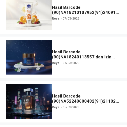
Hasil Barcode
(90)NA18210107952(91)240912
dan Izin BPOM
Reya
07/03/2026
Hasil Barcode
(90)NA18240113557 dan Izin
BPOM
Reya
07/03/2026
Hasil Barcode
(90)NA52240600482(91)211027
dan Izin BPOM
Reya
05/03/2026