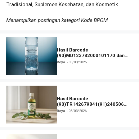
Tradisional, Suplemen Kesehatan, dan Kosmetik
Menampilkan postingan kategori Kode BPOM.
Hasil Barcode
(90)MD123782000101170 dan
Izin BPOM
Reya
08/03/2026
Hasil Barcode
(90)TR142679841(91)240506
dan Izin BPOM
Reya
08/03/2026