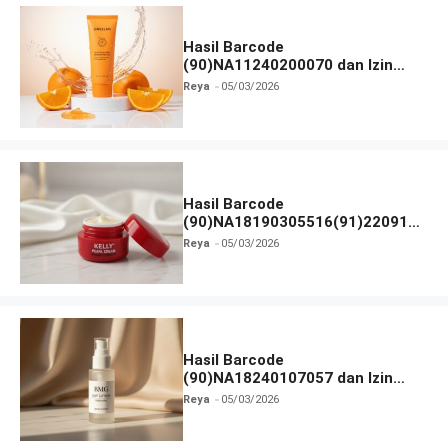
Hasil Barcode
(90)NA11240200070 dan Izin
BPOM
Reya
05/03/2026
Hasil Barcode
(90)NA18190305516(91)220918
dan Izin BPOM
Reya
05/03/2026
Hasil Barcode
(90)NA18240107057 dan Izin
BPOM
Reya
05/03/2026