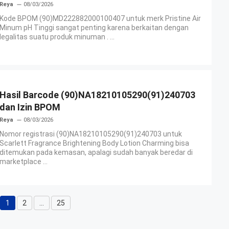
Reya
08/03/2026
Kode BPOM (90)MD222882000100407 untuk merk Pristine Air
Minum pH Tinggi sangat penting karena berkaitan dengan
legalitas suatu produk minuman . ...
Hasil Barcode (90)NA18210105290(91)240703
dan Izin BPOM
Reya
08/03/2026
Nomor registrasi (90)NA18210105290(91)240703 untuk
Scarlett Fragrance Brightening Body Lotion Charming bisa
ditemukan pada kemasan, apalagi sudah banyak beredar di
marketplace ...
1
2
…
25
Halaman
Halaman
Halaman