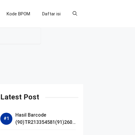
Kode BPOM
Daftar isi
Latest Post
Hasil Barcode
(90)TR213354581(91)2607
14 dan Izin BPOM