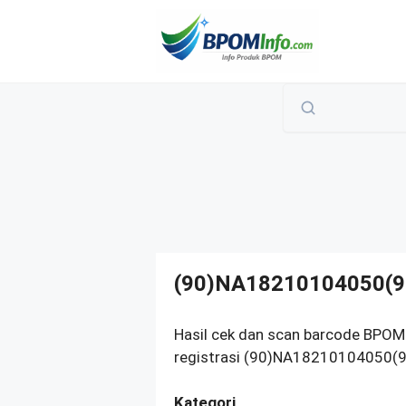
Langsung
ke
isi
(90)NA18210104050(9
Hasil cek dan scan barcode BPO
registrasi (90)NA18210104050(91
Kategori