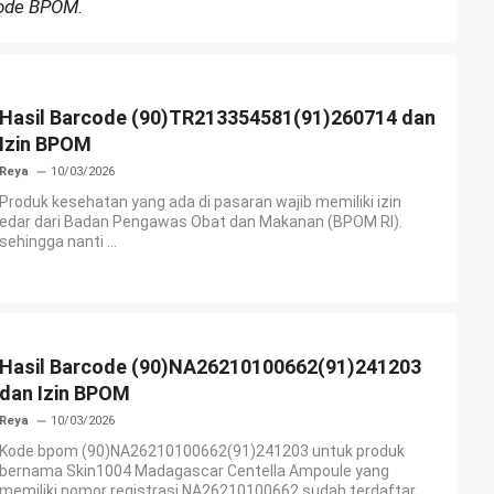
Kode BPOM.
Hasil Barcode (90)TR213354581(91)260714 dan
Izin BPOM
Reya
10/03/2026
Produk kesehatan yang ada di pasaran wajib memiliki izin
edar dari Badan Pengawas Obat dan Makanan (BPOM RI).
sehingga nanti ...
Hasil Barcode (90)NA26210100662(91)241203
dan Izin BPOM
Reya
10/03/2026
Kode bpom (90)NA26210100662(91)241203 untuk produk
bernama Skin1004 Madagascar Centella Ampoule yang
memiliki nomor registrasi NA26210100662 sudah terdaftar