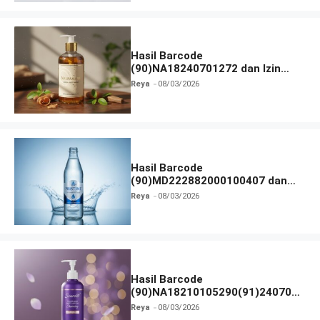
Hasil Barcode
(90)NA18240701272 dan Izin
BPOM
Reya
08/03/2026
Hasil Barcode
(90)MD222882000100407 dan
Izin BPOM
Reya
08/03/2026
Hasil Barcode
(90)NA18210105290(91)240703
dan Izin BPOM
Reya
08/03/2026