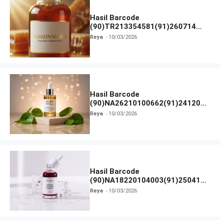
Hasil Barcode
(90)TR213354581(91)260714
dan Izin BPOM
Reya
10/03/2026
Hasil Barcode
(90)NA26210100662(91)241203
dan Izin BPOM
Reya
10/03/2026
Hasil Barcode
(90)NA18220104003(91)250418
dan Izin BPOM
Reya
10/03/2026