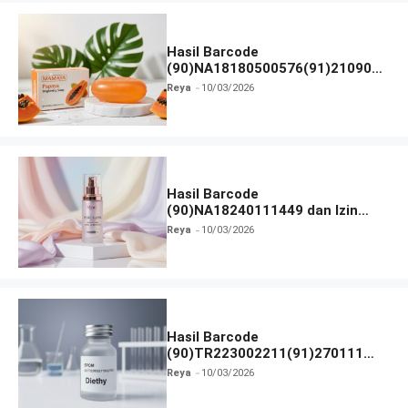
Hasil Barcode
(90)NA18180500576(91)210906
dan Izin BPOM
Reya
10/03/2026
Hasil Barcode
(90)NA18240111449 dan Izin
BPOM
Reya
10/03/2026
Hasil Barcode
(90)TR223002211(91)270111
dan Izin BPOM
Reya
10/03/2026