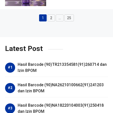
1
2
…
25
Halaman
Halaman
Halaman
Latest Post
Hasil Barcode (90)TR213354581(91)260714 dan
Izin BPOM
Hasil Barcode (90)NA26210100662(91)241203
dan Izin BPOM
Hasil Barcode (90)NA18220104003(91)250418
dan Izin BPOM