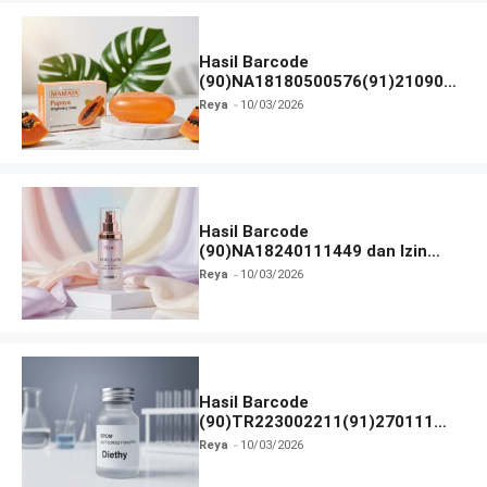
Hasil Barcode
(90)NA18180500576(91)210906
dan Izin BPOM
Reya
10/03/2026
Hasil Barcode
(90)NA18240111449 dan Izin
BPOM
Reya
10/03/2026
Hasil Barcode
(90)TR223002211(91)270111
dan Izin BPOM
Reya
10/03/2026