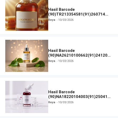
Hasil Barcode
(90)TR213354581(91)260714
dan Izin BPOM
Reya
10/03/2026
Hasil Barcode
(90)NA26210100662(91)241203
dan Izin BPOM
Reya
10/03/2026
Hasil Barcode
(90)NA18220104003(91)250418
dan Izin BPOM
Reya
10/03/2026