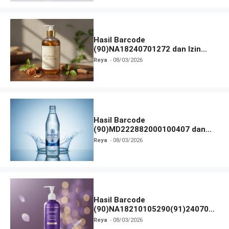
Hasil Barcode
(90)NA18240701272 dan Izin
BPOM
Reya
08/03/2026
Hasil Barcode
(90)MD222882000100407 dan
Izin BPOM
Reya
08/03/2026
Hasil Barcode
(90)NA18210105290(91)240703
dan Izin BPOM
Reya
08/03/2026