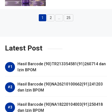
1
2
…
25
Halaman
Halaman
Halaman
Latest Post
Hasil Barcode (90)TR213354581(91)260714 dan
Izin BPOM
Hasil Barcode (90)NA26210100662(91)241203
dan Izin BPOM
Hasil Barcode (90)NA18220104003(91)250418
dan Izin BPOM