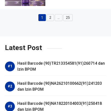
1
2
…
25
Halaman
Halaman
Halaman
Latest Post
Hasil Barcode (90)TR213354581(91)260714 dan
Izin BPOM
Hasil Barcode (90)NA26210100662(91)241203
dan Izin BPOM
Hasil Barcode (90)NA18220104003(91)250418
dan Izin BPOM