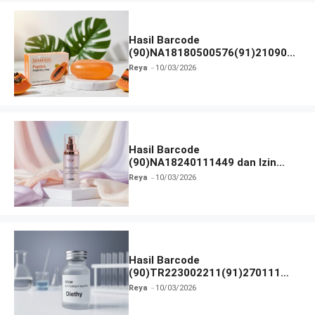
Hasil Barcode
(90)NA18180500576(91)210906
dan Izin BPOM
Reya
10/03/2026
Hasil Barcode
(90)NA18240111449 dan Izin
BPOM
Reya
10/03/2026
Hasil Barcode
(90)TR223002211(91)270111
dan Izin BPOM
Reya
10/03/2026