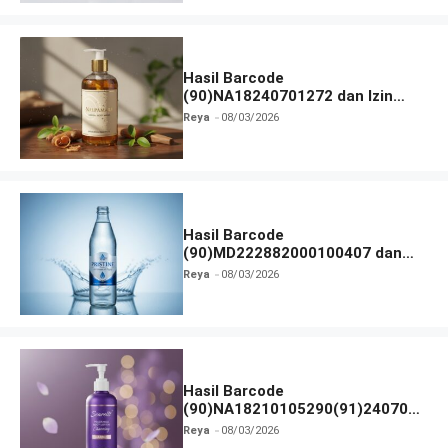
Hasil Barcode
(90)NA18240701272 dan Izin
BPOM
Reya
08/03/2026
Hasil Barcode
(90)MD222882000100407 dan
Izin BPOM
Reya
08/03/2026
Hasil Barcode
(90)NA18210105290(91)240703
dan Izin BPOM
Reya
08/03/2026