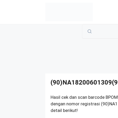
Langsung
ke
isi
(90)NA18200601309(9
Hasil cek dan scan barcode BPOM
dengan nomor registrasi (90)NA
detail berikut!