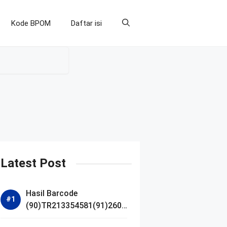
Kode BPOM
Daftar isi
Latest Post
Hasil Barcode
(90)TR213354581(91)2607
14 dan Izin BPOM