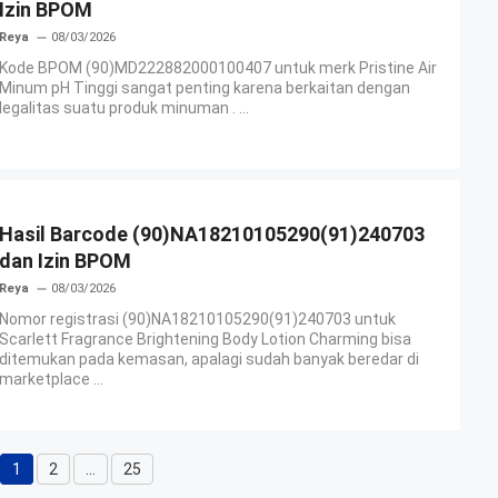
Izin BPOM
Reya
08/03/2026
Kode BPOM (90)MD222882000100407 untuk merk Pristine Air
Minum pH Tinggi sangat penting karena berkaitan dengan
legalitas suatu produk minuman . ...
Hasil Barcode (90)NA18210105290(91)240703
dan Izin BPOM
Reya
08/03/2026
Nomor registrasi (90)NA18210105290(91)240703 untuk
Scarlett Fragrance Brightening Body Lotion Charming bisa
ditemukan pada kemasan, apalagi sudah banyak beredar di
marketplace ...
1
2
…
25
Halaman
Halaman
Halaman