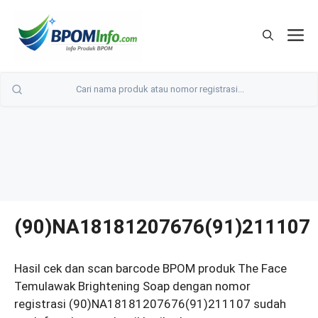
Langsung
ke
M
isi
(90)NA18181207676(91)211107
Hasil cek dan scan barcode BPOM produk The Face
Temulawak Brightening Soap dengan nomor
registrasi (90)NA18181207676(91)211107 sudah