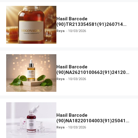
Hasil Barcode
(90)TR213354581(91)260714
dan Izin BPOM
Reya
10/03/2026
Hasil Barcode
(90)NA26210100662(91)241203
dan Izin BPOM
Reya
10/03/2026
Hasil Barcode
(90)NA18220104003(91)250418
dan Izin BPOM
Reya
10/03/2026