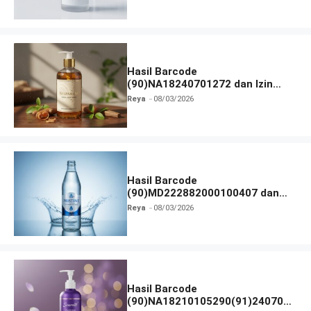
Hasil Barcode
(90)NA18240701272 dan Izin
BPOM
Reya
08/03/2026
Hasil Barcode
(90)MD222882000100407 dan
Izin BPOM
Reya
08/03/2026
Hasil Barcode
(90)NA18210105290(91)240703