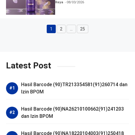
dan Izin BPOM
Reya
08/03/2026
1
2
…
25
Halaman
Halaman
Halaman
Latest Post
Hasil Barcode (90)TR213354581(91)260714 dan
Izin BPOM
Hasil Barcode (90)NA26210100662(91)241203
dan Izin BPOM
Hasil Barcode (90)NA18220104003(91)250418