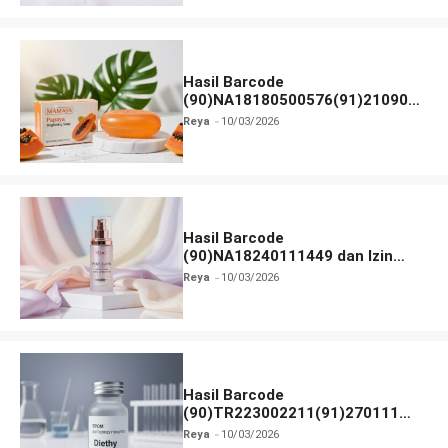
Hasil Barcode
(90)NA18180500576(91)210906
dan Izin BPOM
Reya
10/03/2026
Hasil Barcode
(90)NA18240111449 dan Izin
BPOM
Reya
10/03/2026
Hasil Barcode
(90)TR223002211(91)270111
dan Izin BPOM
Reya
10/03/2026