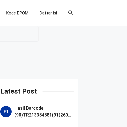
Kode BPOM
Daftar isi
Latest Post
Hasil Barcode
(90)TR213354581(91)2607
14 dan Izin BPOM