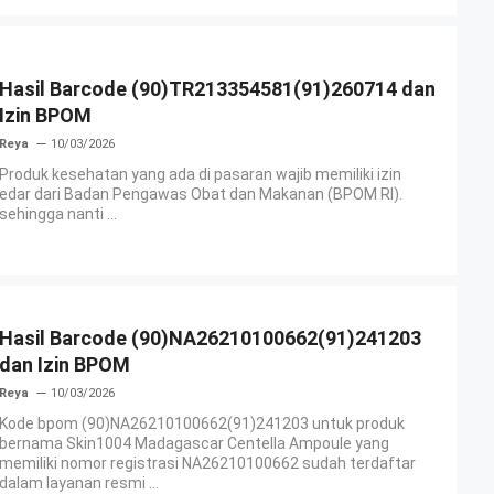
Hasil Barcode (90)TR213354581(91)260714 dan
Izin BPOM
Reya
10/03/2026
Produk kesehatan yang ada di pasaran wajib memiliki izin
edar dari Badan Pengawas Obat dan Makanan (BPOM RI).
sehingga nanti ...
Hasil Barcode (90)NA26210100662(91)241203
dan Izin BPOM
Reya
10/03/2026
Kode bpom (90)NA26210100662(91)241203 untuk produk
bernama Skin1004 Madagascar Centella Ampoule yang
memiliki nomor registrasi NA26210100662 sudah terdaftar
dalam layanan resmi ...