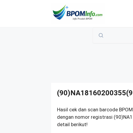
Langsung
ke
isi
(90)NA18160200355(9
Hasil cek dan scan barcode BPOM
dengan nomor registrasi (90)NA
detail berikut!