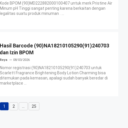
Kode BPOM (90)MD222882000100407 untuk merk Pristine Air
Minum pH Tinggi sangat penting karena berkaitan dengan
legalitas suatu produk minuman . ...
Hasil Barcode (90)NA18210105290(91)240703
dan Izin BPOM
Reya
08/03/2026
Nomor registrasi (90)NA18210105290(91)240703 untuk
Scarlett Fragrance Brightening Body Lotion Charming bisa
ditemukan pada kemasan, apalagi sudah banyak beredar di
marketplace ...
1
2
…
25
Halaman
Halaman
Halaman