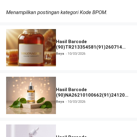
Menampilkan postingan kategori Kode BPOM.
Hasil Barcode
(90)TR213354581(91)260714
dan Izin BPOM
Reya
10/03/2026
Hasil Barcode
(90)NA26210100662(91)241203
dan Izin BPOM
Reya
10/03/2026