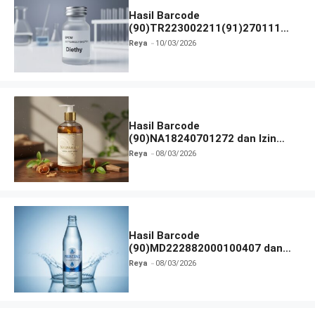
Hasil Barcode
(90)TR223002211(91)270111
dan Izin BPOM
Reya
10/03/2026
Hasil Barcode
(90)NA18240701272 dan Izin
BPOM
Reya
08/03/2026
Hasil Barcode
(90)MD222882000100407 dan
Izin BPOM
Reya
08/03/2026