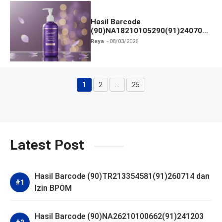
Hasil Barcode
(90)NA18210105290(91)240703
dan Izin BPOM
Reya
08/03/2026
1
2
…
25
Halaman
Halaman
Halaman
Latest Post
Hasil Barcode (90)TR213354581(91)260714 dan
Izin BPOM
Hasil Barcode (90)NA26210100662(91)241203