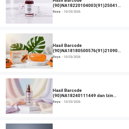
Hasil Barcode
(90)NA18220104003(91)250418
dan Izin BPOM
Reya
10/03/2026
Hasil Barcode
(90)NA18180500576(91)210906
dan Izin BPOM
Reya
10/03/2026
Hasil Barcode
(90)NA18240111449 dan Izin
BPOM
Reya
10/03/2026