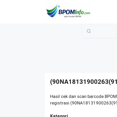
Langsung
ke
isi
(90NA18131900263(9
Hasil cek dan scan barcode BPO
registrasi (90NA18131900263(91)
Kategori