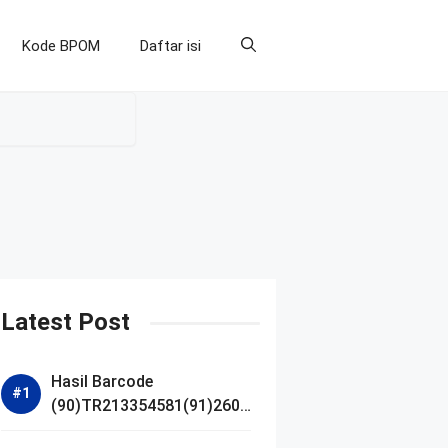
Kode BPOM
Daftar isi
Latest Post
Hasil Barcode
(90)TR213354581(91)2607
14 dan Izin BPOM