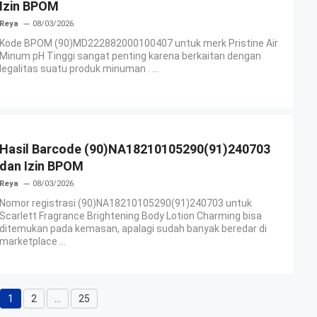
Izin BPOM
Reya
08/03/2026
Kode BPOM (90)MD222882000100407 untuk merk Pristine Air
Minum pH Tinggi sangat penting karena berkaitan dengan
legalitas suatu produk minuman . ...
Hasil Barcode (90)NA18210105290(91)240703
dan Izin BPOM
Reya
08/03/2026
Nomor registrasi (90)NA18210105290(91)240703 untuk
Scarlett Fragrance Brightening Body Lotion Charming bisa
ditemukan pada kemasan, apalagi sudah banyak beredar di
marketplace ...
1
2
…
25
Halaman
Halaman
Halaman