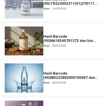
(90)TR223002211(91)270111
dan Izin BPOM
Reya
10/03/2026
Hasil Barcode
(90)NA18240701272 dan Izin
BPOM
Reya
08/03/2026
Hasil Barcode
(90)MD222882000100407 dan
Izin BPOM
Reya
08/03/2026