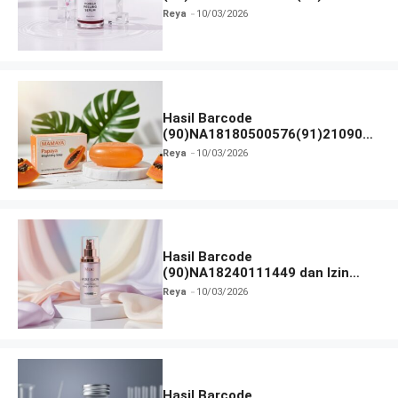
dan Izin BPOM
Reya
10/03/2026
Hasil Barcode
(90)NA18180500576(91)210906
dan Izin BPOM
Reya
10/03/2026
Hasil Barcode
(90)NA18240111449 dan Izin
BPOM
Reya
10/03/2026
Hasil Barcode