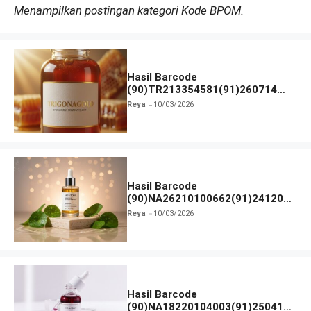
Menampilkan postingan kategori Kode BPOM.
Hasil Barcode
(90)TR213354581(91)260714
dan Izin BPOM
Reya
10/03/2026
Hasil Barcode
(90)NA26210100662(91)241203
dan Izin BPOM
Reya
10/03/2026
Hasil Barcode
(90)NA18220104003(91)250418