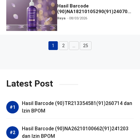
Hasil Barcode
(90)NA18210105290(91)240703
dan Izin BPOM
Reya
08/03/2026
1
2
…
25
Halaman
Halaman
Halaman
Latest Post
Hasil Barcode (90)TR213354581(91)260714 dan
Izin BPOM
Hasil Barcode (90)NA26210100662(91)241203
dan Izin BPOM