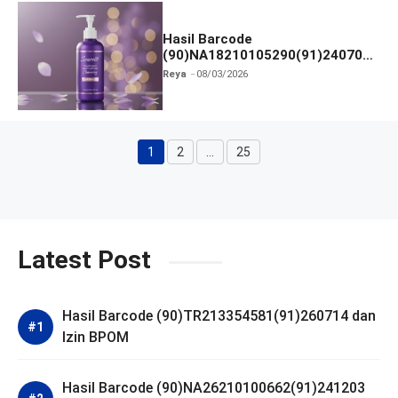
Hasil Barcode
(90)NA18210105290(91)240703
dan Izin BPOM
Reya
08/03/2026
1
2
…
25
Halaman
Halaman
Halaman
Latest Post
Hasil Barcode (90)TR213354581(91)260714 dan
Izin BPOM
Hasil Barcode (90)NA26210100662(91)241203