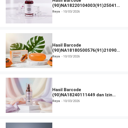
Hasil Barcode
(90)NA18220104003(91)250418
dan Izin BPOM
Reya
10/03/2026
Hasil Barcode
(90)NA18180500576(91)210906
dan Izin BPOM
Reya
10/03/2026
Hasil Barcode
(90)NA18240111449 dan Izin
BPOM
Reya
10/03/2026