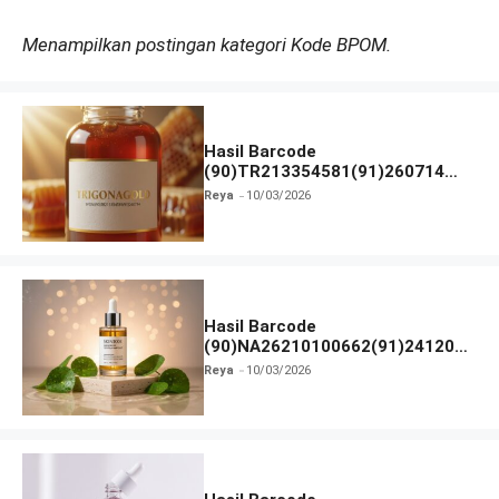
Menampilkan postingan kategori Kode BPOM.
Hasil Barcode
(90)TR213354581(91)260714
dan Izin BPOM
Reya
10/03/2026
Hasil Barcode
(90)NA26210100662(91)241203
dan Izin BPOM
Reya
10/03/2026