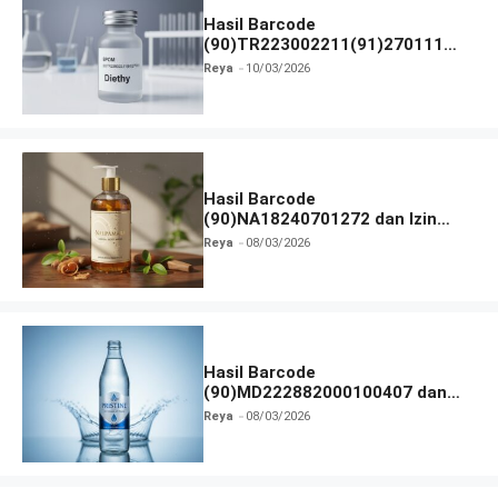
Hasil Barcode
(90)TR223002211(91)270111
dan Izin BPOM
Reya
10/03/2026
Hasil Barcode
(90)NA18240701272 dan Izin
BPOM
Reya
08/03/2026
Hasil Barcode
(90)MD222882000100407 dan
Izin BPOM
Reya
08/03/2026