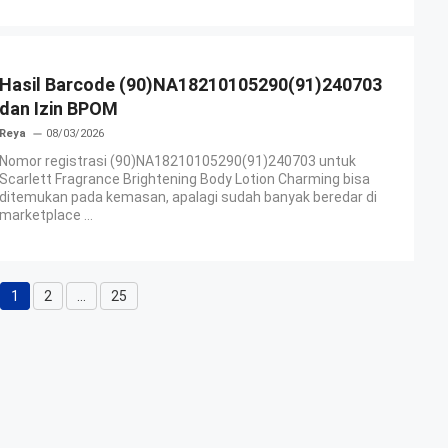
Hasil Barcode (90)NA18210105290(91)240703
dan Izin BPOM
Reya
08/03/2026
Nomor registrasi (90)NA18210105290(91)240703 untuk
Scarlett Fragrance Brightening Body Lotion Charming bisa
ditemukan pada kemasan, apalagi sudah banyak beredar di
marketplace ...
1
2
…
25
Halaman
Halaman
Halaman