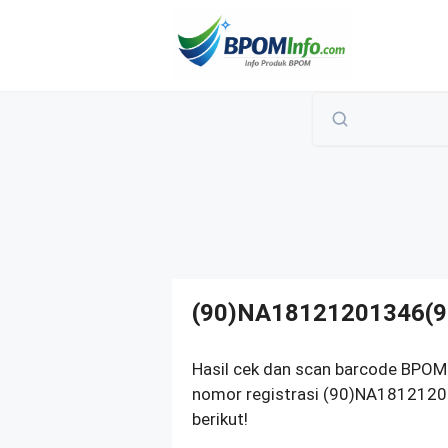
Langsung
ke
isi
(90)NA18121201346(9
Hasil cek dan scan barcode BPOM
nomor registrasi (90)NA1812120
berikut!