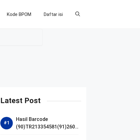
Kode BPOM
Daftar isi
Latest Post
Hasil Barcode
(90)TR213354581(91)2607
14 dan Izin BPOM