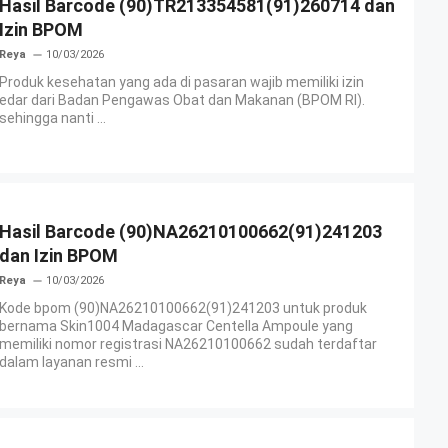
Hasil Barcode (90)TR213354581(91)260714 dan
Izin BPOM
Reya
10/03/2026
Produk kesehatan yang ada di pasaran wajib memiliki izin
edar dari Badan Pengawas Obat dan Makanan (BPOM RI).
sehingga nanti ...
Hasil Barcode (90)NA26210100662(91)241203
dan Izin BPOM
Reya
10/03/2026
Kode bpom (90)NA26210100662(91)241203 untuk produk
bernama Skin1004 Madagascar Centella Ampoule yang
memiliki nomor registrasi NA26210100662 sudah terdaftar
dalam layanan resmi ...