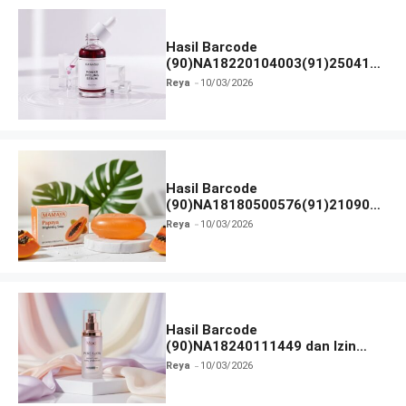
Hasil Barcode
(90)NA18220104003(91)250418
dan Izin BPOM
Reya
10/03/2026
Hasil Barcode
(90)NA18180500576(91)210906
dan Izin BPOM
Reya
10/03/2026
Hasil Barcode
(90)NA18240111449 dan Izin
BPOM
Reya
10/03/2026