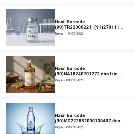
Hasil Barcode
(90)TR223002211(91)270111
dan Izin BPOM
Reya
10/03/2026
Hasil Barcode
(90)NA18240701272 dan Izin
BPOM
Reya
08/03/2026
Hasil Barcode
(90)MD222882000100407 dan
Izin BPOM
Reya
08/03/2026