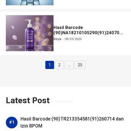
Hasil Barcode
(90)NA18210105290(91)240703
dan Izin BPOM
Reya
08/03/2026
1
2
…
25
Halaman
Halaman
Halaman
Latest Post
Hasil Barcode (90)TR213354581(91)260714 dan
Izin BPOM