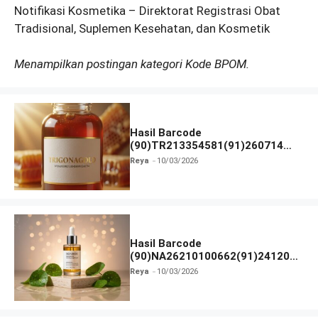
Notifikasi Kosmetika – Direktorat Registrasi Obat
Tradisional, Suplemen Kesehatan, dan Kosmetik
Menampilkan postingan kategori Kode BPOM.
Hasil Barcode
(90)TR213354581(91)260714
dan Izin BPOM
Reya
10/03/2026
Hasil Barcode
(90)NA26210100662(91)241203
dan Izin BPOM
Reya
10/03/2026