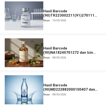
Hasil Barcode
(90)TR223002211(91)270111
dan Izin BPOM
Reya
10/03/2026
Hasil Barcode
(90)NA18240701272 dan Izin
BPOM
Reya
08/03/2026
Hasil Barcode
(90)MD222882000100407 dan
Izin BPOM
Reya
08/03/2026