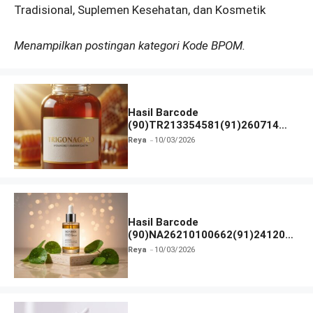
Tradisional, Suplemen Kesehatan, dan Kosmetik
Menampilkan postingan kategori Kode BPOM.
Hasil Barcode
(90)TR213354581(91)260714
dan Izin BPOM
Reya
10/03/2026
Hasil Barcode
(90)NA26210100662(91)241203
dan Izin BPOM
Reya
10/03/2026