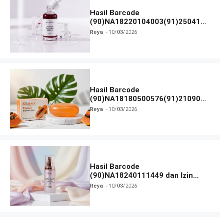
Hasil Barcode
(90)NA18220104003(91)250418
dan Izin BPOM
Reya
10/03/2026
Hasil Barcode
(90)NA18180500576(91)210906
dan Izin BPOM
Reya
10/03/2026
Hasil Barcode
(90)NA18240111449 dan Izin
BPOM
Reya
10/03/2026