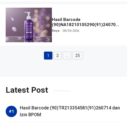
Hasil Barcode
(90)NA18210105290(91)240703
dan Izin BPOM
Reya
08/03/2026
1
2
…
25
Halaman
Halaman
Halaman
Latest Post
Hasil Barcode (90)TR213354581(91)260714 dan
Izin BPOM