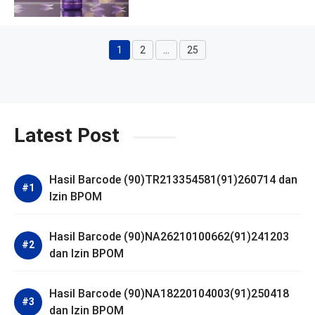
1
2
…
25
Halaman
Halaman
Halaman
Latest Post
Hasil Barcode (90)TR213354581(91)260714 dan
Izin BPOM
Hasil Barcode (90)NA26210100662(91)241203
dan Izin BPOM
Hasil Barcode (90)NA18220104003(91)250418
dan Izin BPOM