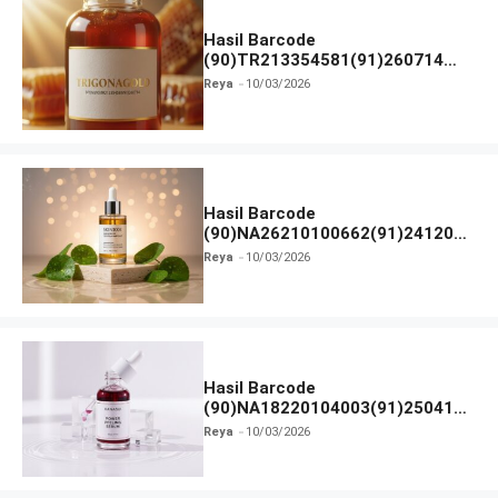
Hasil Barcode
(90)TR213354581(91)260714
dan Izin BPOM
Reya
10/03/2026
Hasil Barcode
(90)NA26210100662(91)241203
dan Izin BPOM
Reya
10/03/2026
Hasil Barcode
(90)NA18220104003(91)250418
dan Izin BPOM
Reya
10/03/2026