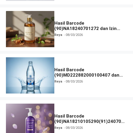
Hasil Barcode
(90)NA18240701272 dan Izin
BPOM
Reya
08/03/2026
Hasil Barcode
(90)MD222882000100407 dan
Izin BPOM
Reya
08/03/2026
Hasil Barcode
(90)NA18210105290(91)240703
dan Izin BPOM
Reya
08/03/2026