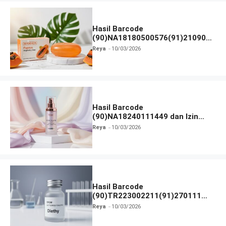
Hasil Barcode
(90)NA18180500576(91)210906
dan Izin BPOM
Reya
10/03/2026
Hasil Barcode
(90)NA18240111449 dan Izin
BPOM
Reya
10/03/2026
Hasil Barcode
(90)TR223002211(91)270111
dan Izin BPOM
Reya
10/03/2026