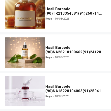
Hasil Barcode
(90)TR213354581(91)260714
dan Izin BPOM
Reya
10/03/2026
Hasil Barcode
(90)NA26210100662(91)241203
dan Izin BPOM
Reya
10/03/2026
Hasil Barcode
(90)NA18220104003(91)250418
dan Izin BPOM
Reya
10/03/2026