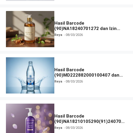
Hasil Barcode
(90)NA18240701272 dan Izin
BPOM
Reya
08/03/2026
Hasil Barcode
(90)MD222882000100407 dan
Izin BPOM
Reya
08/03/2026
Hasil Barcode
(90)NA18210105290(91)240703
dan Izin BPOM
Reya
08/03/2026