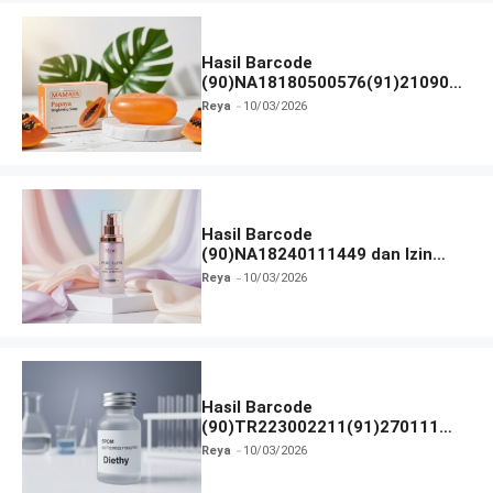
Hasil Barcode
(90)NA18180500576(91)210906
dan Izin BPOM
Reya
10/03/2026
Hasil Barcode
(90)NA18240111449 dan Izin
BPOM
Reya
10/03/2026
Hasil Barcode
(90)TR223002211(91)270111
dan Izin BPOM
Reya
10/03/2026