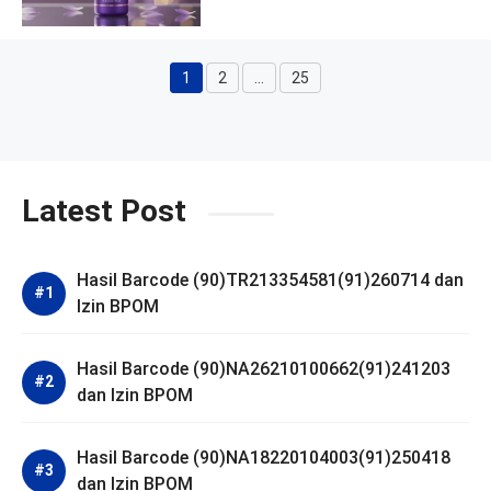
1
2
…
25
Halaman
Halaman
Halaman
Latest Post
Hasil Barcode (90)TR213354581(91)260714 dan
Izin BPOM
Hasil Barcode (90)NA26210100662(91)241203
dan Izin BPOM
Hasil Barcode (90)NA18220104003(91)250418
dan Izin BPOM