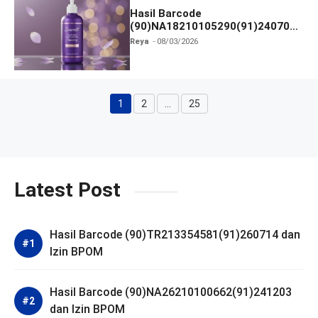
Hasil Barcode
(90)NA18210105290(91)240703
dan Izin BPOM
Reya
08/03/2026
1
2
…
25
Halaman
Halaman
Halaman
Latest Post
Hasil Barcode (90)TR213354581(91)260714 dan
Izin BPOM
Hasil Barcode (90)NA26210100662(91)241203
dan Izin BPOM