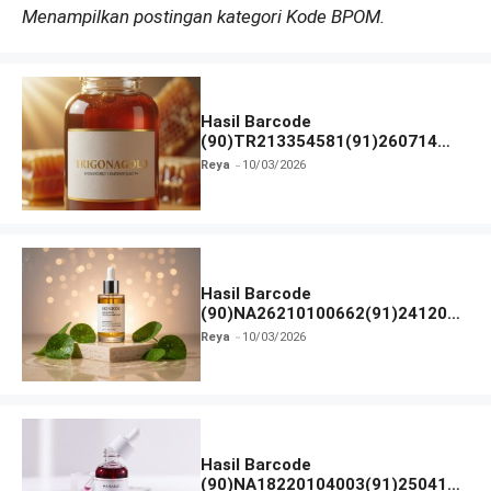
Menampilkan postingan kategori Kode BPOM.
Hasil Barcode
(90)TR213354581(91)260714
dan Izin BPOM
Reya
10/03/2026
Hasil Barcode
(90)NA26210100662(91)241203
dan Izin BPOM
Reya
10/03/2026
Hasil Barcode
(90)NA18220104003(91)250418