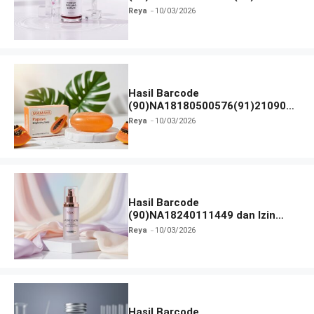
dan Izin BPOM
Reya
10/03/2026
Hasil Barcode
(90)NA18180500576(91)210906
dan Izin BPOM
Reya
10/03/2026
Hasil Barcode
(90)NA18240111449 dan Izin
BPOM
Reya
10/03/2026
Hasil Barcode