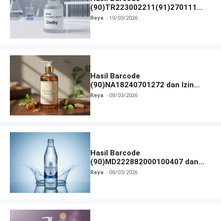
(90)TR223002211(91)270111
dan Izin BPOM
Reya
10/03/2026
Hasil Barcode
(90)NA18240701272 dan Izin
BPOM
Reya
08/03/2026
Hasil Barcode
(90)MD222882000100407 dan
Izin BPOM
Reya
08/03/2026