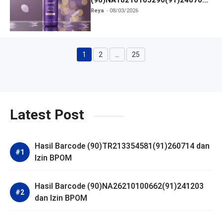
(90)NA18210105290(91)240703
dan Izin BPOM
Reya
08/03/2026
1
2
…
25
Halaman
Halaman
Halaman
Latest Post
Hasil Barcode (90)TR213354581(91)260714 dan
Izin BPOM
Hasil Barcode (90)NA26210100662(91)241203
dan Izin BPOM