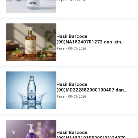
Reya
10/03/2026
Hasil Barcode
(90)NA18240701272 dan Izin
BPOM
Reya
08/03/2026
Hasil Barcode
(90)MD222882000100407 dan
Izin BPOM
Reya
08/03/2026
Hasil Barcode