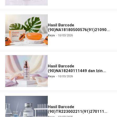
Hasil Barcode
(90)NA18180500576(91)210906
dan Izin BPOM
Reya
10/03/2026
Hasil Barcode
(90)NA18240111449 dan Izin
BPOM
Reya
10/03/2026
Hasil Barcode
(90)TR223002211(91)270111
dan Izin BPOM