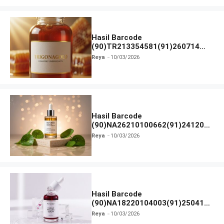
Hasil Barcode
(90)TR213354581(91)260714
dan Izin BPOM
Reya
10/03/2026
Hasil Barcode
(90)NA26210100662(91)241203
dan Izin BPOM
Reya
10/03/2026
Hasil Barcode
(90)NA18220104003(91)250418
dan Izin BPOM
Reya
10/03/2026