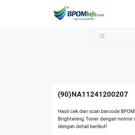
Langsung
ke
isi
(90)NA11241200207
Hasil cek dan scan barcode BPO
Brightening Toner dengan nomor 
dengan detail berikut!