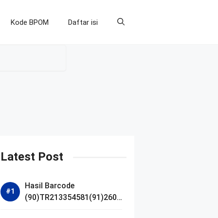
Kode BPOM
Daftar isi
Latest Post
Hasil Barcode
(90)TR213354581(91)2607
14 dan Izin BPOM