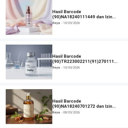
Hasil Barcode
(90)NA18240111449 dan Izin
BPOM
Reya
10/03/2026
Hasil Barcode
(90)TR223002211(91)270111
dan Izin BPOM
Reya
10/03/2026
Hasil Barcode
(90)NA18240701272 dan Izin
BPOM
Reya
08/03/2026