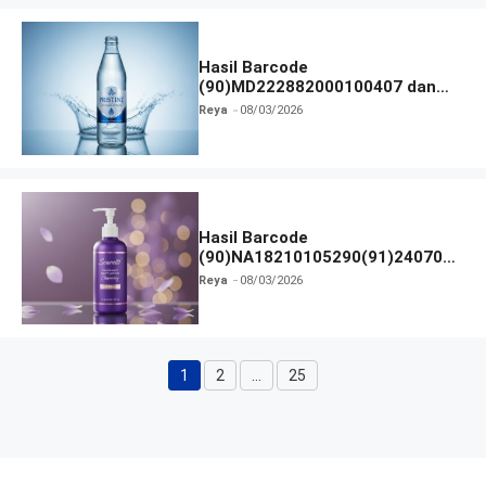
Hasil Barcode
(90)MD222882000100407 dan
Izin BPOM
Reya
08/03/2026
Hasil Barcode
(90)NA18210105290(91)240703
dan Izin BPOM
Reya
08/03/2026
1
2
…
25
Halaman
Halaman
Halaman