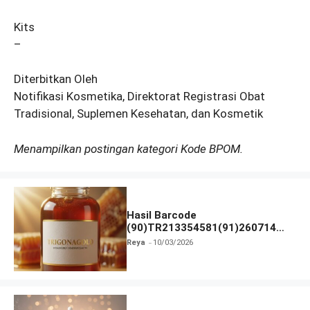
Kits
–
Diterbitkan Oleh
Notifikasi Kosmetika, Direktorat Registrasi Obat
Tradisional, Suplemen Kesehatan, dan Kosmetik
Menampilkan postingan kategori Kode BPOM.
Hasil Barcode
(90)TR213354581(91)260714
dan Izin BPOM
Reya
10/03/2026