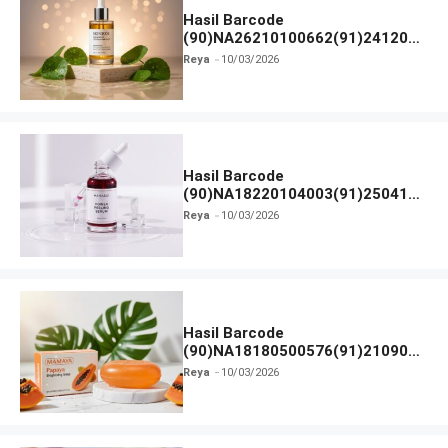
Hasil Barcode
(90)NA26210100662(91)241203
dan Izin BPOM
Reya
10/03/2026
Hasil Barcode
(90)NA18220104003(91)250418
dan Izin BPOM
Reya
10/03/2026
Hasil Barcode
(90)NA18180500576(91)210906
dan Izin BPOM
Reya
10/03/2026