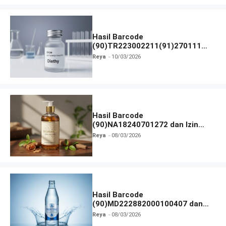
Hasil Barcode
(90)TR223002211(91)270111
dan Izin BPOM
Reya
10/03/2026
Hasil Barcode
(90)NA18240701272 dan Izin
BPOM
Reya
08/03/2026
Hasil Barcode
(90)MD222882000100407 dan
Izin BPOM
Reya
08/03/2026