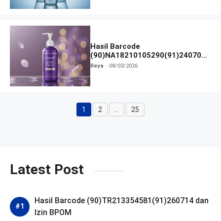
Hasil Barcode
(90)NA18210105290(91)240703
dan Izin BPOM
Reya
08/03/2026
1
2
…
25
Halaman
Halaman
Halaman
Latest Post
Hasil Barcode (90)TR213354581(91)260714 dan
Izin BPOM