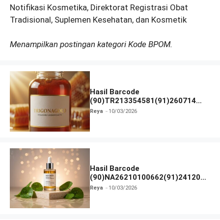
Notifikasi Kosmetika, Direktorat Registrasi Obat
Tradisional, Suplemen Kesehatan, dan Kosmetik
Menampilkan postingan kategori Kode BPOM.
Hasil Barcode
(90)TR213354581(91)260714
dan Izin BPOM
Reya
10/03/2026
Hasil Barcode
(90)NA26210100662(91)241203
dan Izin BPOM
Reya
10/03/2026