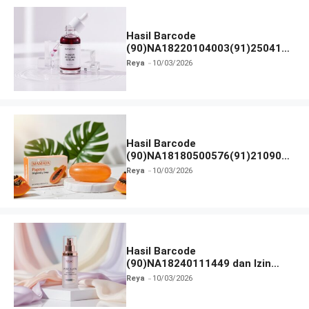
Hasil Barcode
(90)NA18220104003(91)250418
dan Izin BPOM
Reya
10/03/2026
Hasil Barcode
(90)NA18180500576(91)210906
dan Izin BPOM
Reya
10/03/2026
Hasil Barcode
(90)NA18240111449 dan Izin
BPOM
Reya
10/03/2026